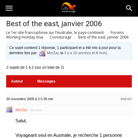
Australia-
Best of the east, janvier 2006
Le 1er site francophone sur l’Australie, le pays-continent
›
Forums
›
australie.com
Working Holiday Visa
›
Covoiturage
›
Best of the east, janvier 2006
Ce sujet contient 1 réponse, 1 participant et a été mis à jour pour la
dernière fois par
MorZar
, le
il y a 20 années et 8 mois
.
2 sujets de 1 à 2 (sur un total de 2)
Auteur
Messages
30 novembre 2005 à 2 h 35 min
#68785
MorZar
Membre
Salut,
Voyageant seul en Australie, je recherche 1 personne