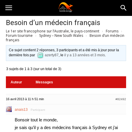
Australia-
Besoin d’un médecin français
Le 1er site francophone sur l’Australie, le pays-continent
›
Forums
›
australie.com
Forum tourisme
›
Sydney – New South Wales
›
Besoin d’un médecin
français
Ce sujet contient 2 réponses, 3 participants et a été mis à jour pour la
dernière fois par
azerty87
, le
il y a 13 années et 3 mois
.
3 sujets de 1 à 3 (sur un total de 3)
Auteur
Messages
16 avril 2013 à 11 h 51 min
#82492
anais13
Participant
Bonsoir tout le monde,
je sais qu’il y a des médecins français à Sydney et j’ai