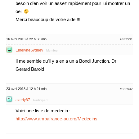
besoin d’en voir un assez rapidement pour lui montrer un
oeil
Merci beaucoup de votre aide !!!!
16 avril 2013 à 22 h 38 min
#382531
EmelyneSydney
Membre
Il me semble qu’il y a en a un a Bondi Junction, Dr
Gerard Barold
23 avril 2013 à 12 h 21 min
#382532
azerty87
Participant
Voici une liste de medecin :
http://www.ambafrance-au.org/Medecins