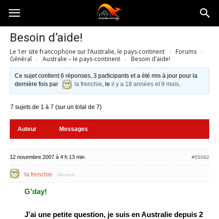
Australia-
Besoin d’aide!
Le 1er site francophone sur l’Australie, le pays-continent
›
Forums
›
australie.com
Général
›
Australie – le pays-continent
›
Besoin d’aide!
Ce sujet contient 6 réponses, 3 participants et a été mis à jour pour la
dernière fois par
la frenchie
, le
il y a 18 années et 9 mois
.
7 sujets de 1 à 7 (sur un total de 7)
Auteur
Messages
12 novembre 2007 à 4 h 13 min
#55082
la frenchie
Membre
G’day!
J’ai une petite question, je suis en Australie depuis 2