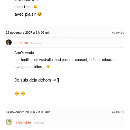
la frenchie wrote:
merci Heidi
avec plaisir
13 novembre 2007 à 8 h 06 min
#249460
hash_ka
Membre
ArnOz wrote:
Les lentilles en Australie c’est pas tres courant, tu ferais mieux de
manger des frites…
Je suis deja dehors ->[]
14 novembre 2007 à 7 h 09 min
#249461
la frenchie
Membre