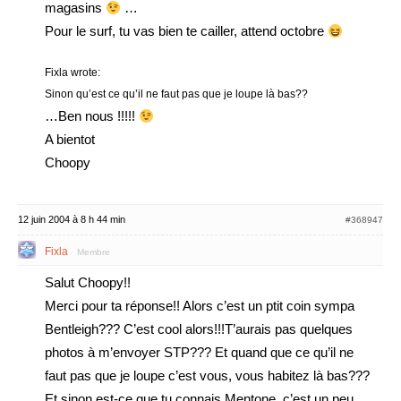
magasins
…
Pour le surf, tu vas bien te cailler, attend octobre
Fixla wrote:
Sinon qu’est ce qu’il ne faut pas que je loupe là bas??
…Ben nous !!!!!
A bientot
Choopy
12 juin 2004 à 8 h 44 min
#368947
Fixla
Membre
Salut Choopy!!
Merci pour ta réponse!! Alors c’est un ptit coin sympa
Bentleigh??? C’est cool alors!!!T’aurais pas quelques
photos à m’envoyer STP??? Et quand que ce qu’il ne
faut pas que je loupe c’est vous, vous habitez là bas???
Et sinon est-ce que tu connais Mentone, c’est un peu