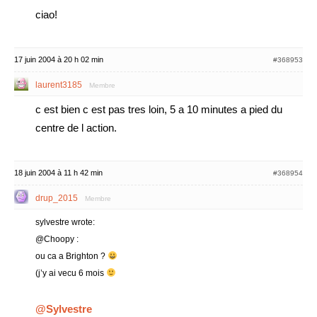
ciao!
17 juin 2004 à 20 h 02 min
#368953
laurent3185
Membre
c est bien c est pas tres loin, 5 a 10 minutes a pied du
centre de l action.
18 juin 2004 à 11 h 42 min
#368954
drup_2015
Membre
sylvestre wrote:
@Choopy :
ou ca a Brighton ?
(j’y ai vecu 6 mois
@Sylvestre