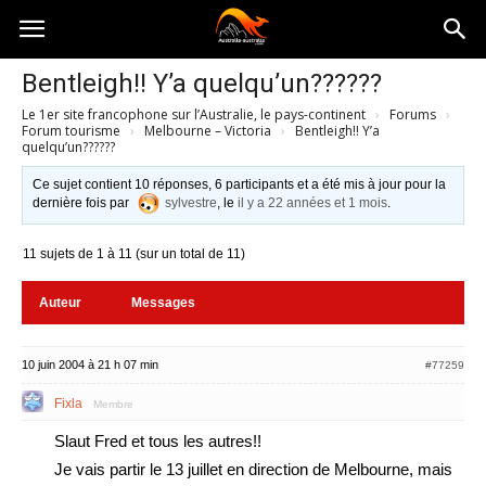
Australia-
Bentleigh!! Y’a quelqu’un??????
Le 1er site francophone sur l’Australie, le pays-continent
›
Forums
›
australie.com
Forum tourisme
›
Melbourne – Victoria
›
Bentleigh!! Y’a
quelqu’un??????
Ce sujet contient 10 réponses, 6 participants et a été mis à jour pour la
dernière fois par
sylvestre
, le
il y a 22 années et 1 mois
.
11 sujets de 1 à 11 (sur un total de 11)
Auteur
Messages
10 juin 2004 à 21 h 07 min
#77259
Fixla
Membre
Slaut Fred et tous les autres!!
Je vais partir le 13 juillet en direction de Melbourne, mais