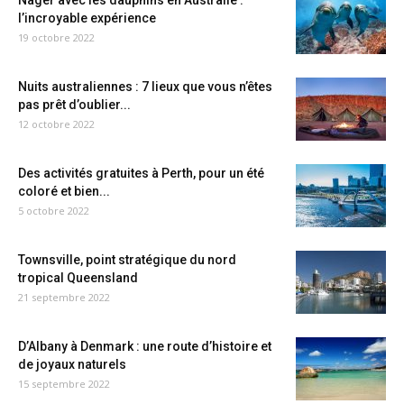
Nager avec les dauphins en Australie :
l’incroyable expérience
19 octobre 2022
Nuits australiennes : 7 lieux que vous n’êtes
pas prêt d’oublier...
12 octobre 2022
Des activités gratuites à Perth, pour un été
coloré et bien...
5 octobre 2022
Townsville, point stratégique du nord
tropical Queensland
21 septembre 2022
D’Albany à Denmark : une route d’histoire et
de joyaux naturels
15 septembre 2022