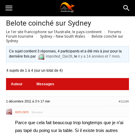
Australia-
Belote coinché sur Sydney
Le 1er site francophone sur l’Australie, le pays-continent
›
Forums
›
australie.com
Forum tourisme
›
Sydney – New South Wales
›
Belote coinché sur
Sydney
Ce sujet contient 3 réponses, 4 participants et a été mis à jour pour la
dernière fois par
imported_Dje28
, le
il y a 14 années et 7 mois
.
4 sujets de 1 à 4 (sur un total de 4)
Auteur
Messages
1 décembre 2011 à 3 h 17 min
#11186
rem.rem
Membre
Parce que cela fait beaucoup trop longtemps que je n’ai
pas tapé du poing sur la table. Si il existe trois autres