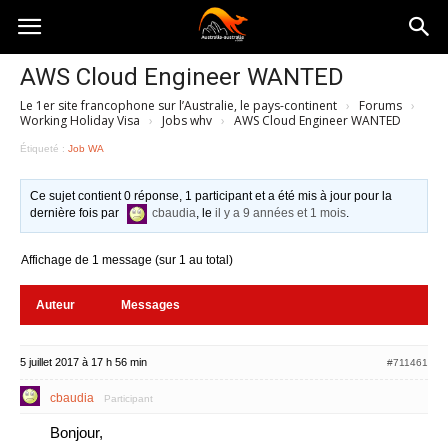
Australia-
AWS Cloud Engineer WANTED
Le 1er site francophone sur l’Australie, le pays-continent
›
Forums
›
australie.com
Working Holiday Visa
›
Jobs whv
›
AWS Cloud Engineer WANTED
Étiqueté :
Job WA
Ce sujet contient 0 réponse, 1 participant et a été mis à jour pour la
dernière fois par
cbaudia
, le
il y a 9 années et 1 mois
.
Affichage de 1 message (sur 1 au total)
Auteur
Messages
5 juillet 2017 à 17 h 56 min
#711461
cbaudia
Participant
Bonjour,