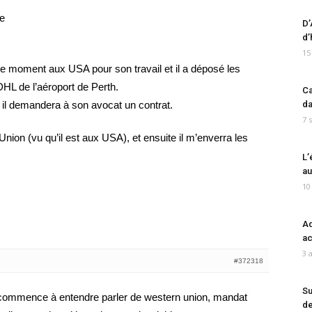
ne
D’
d’
15
ce moment aux USA pour son travail et il a déposé les
 DHL de l’aéroport de Perth.
Ca
, il demandera à son avocat un contrat.
da
7 
nion (vu qu’il est aux USA), et ensuite il m’enverra les
L’
au
10
Ad
ac
3 
#372318
Su
commence à entendre parler de western union, mandat
de