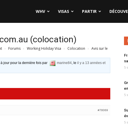
WHV
VISAS
PARTIR
DÉCOUVE
e.com.au (colocation)
nt
›
Forums
›
Working Holiday Visa
›
Colocation
›
Avis sur le
Fr
sa
 à jour pour la dernière fois par
marine84
, le
il y a 13 années et
5 
Gr
en
5 
Su
#78069
év
5 