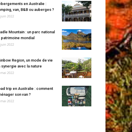
bergements en Australie :
mping, van, B&B ou auberges ?
 juin 2022
adle Mountain : un parc national
 patrimoine mondial
 juin 2022
inbow Region, un mode de vie
 synergie avec la nature
 mai 2022
ad trip en Australie : comment
énager son van ?
 mai 2022