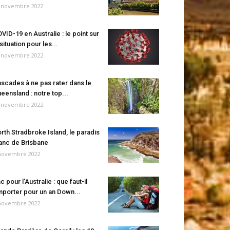
 novembre 2022
VID-19 en Australie : le point sur
 situation pour les...
 novembre 2022
scades à ne pas rater dans le
eensland : notre top...
 novembre 2022
rth Stradbroke Island, le paradis
anc de Brisbane
novembre 2022
c pour l’Australie : que faut-il
porter pour un an Down...
novembre 2022