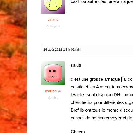
cash ou autre c’est une arnaque, 
cmarie
Participant
14 août 2012 à 8 h 01 min
salut!
c est une grosse arnaque j ai co
ce site et les 4 m ont tous envo
marine84
les cles sont dispo au DHL air
Membre
chercheurs pour differentes orga
Bref ils ont tous le meme discou
conseil de ne rien envoyer et de
Cheers