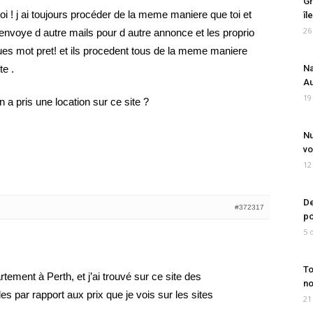
Gr
 toi ! j ai toujours procéder de la meme maniere que toi et
îl
26
i envoye d autre mails pour d autre annonce et les proprio
es mot pret! et ils procedent tous de la meme maniere
te .
Na
Au
19
n a pris une location sur ce site ?
Nu
vo
12
De
#372317
po
5 
To
tement à Perth, et j’ai trouvé sur ce site des
no
 par rapport aux prix que je vois sur les sites
21