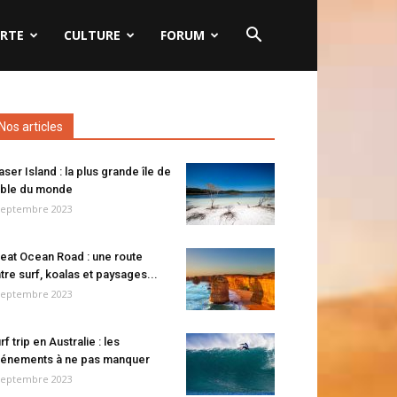
RTE
CULTURE
FORUM
Nos articles
aser Island : la plus grande île de
ble du monde
septembre 2023
eat Ocean Road : une route
tre surf, koalas et paysages...
septembre 2023
rf trip en Australie : les
énements à ne pas manquer
septembre 2023