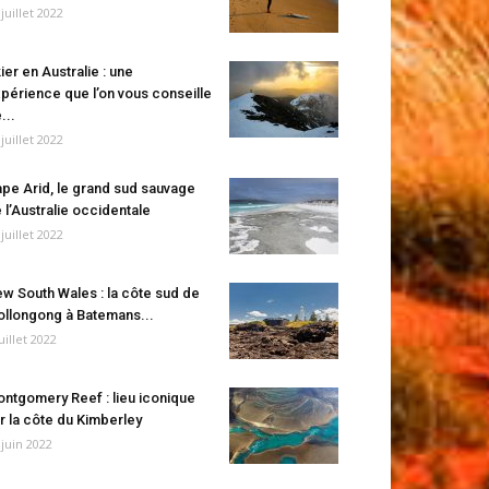
 juillet 2022
ier en Australie : une
périence que l’on vous conseille
...
 juillet 2022
pe Arid, le grand sud sauvage
 l’Australie occidentale
 juillet 2022
w South Wales : la côte sud de
llongong à Batemans...
juillet 2022
ntgomery Reef : lieu iconique
r la côte du Kimberley
 juin 2022