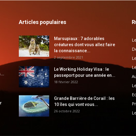
Articles populaires
R
Marsupiaux : 7 adorables
Le
créatures dont vous allez faire
Dé
la connaissance...
2 septembre 2021
Le
Le
Le Working Holiday Visa : le
...
passeport pour une année en...
Au
18 février 2022
Le
E
Grande Barrière de Corail : les
r
Pr
10 îles qui vont vous...
26 octobre 2022
Le