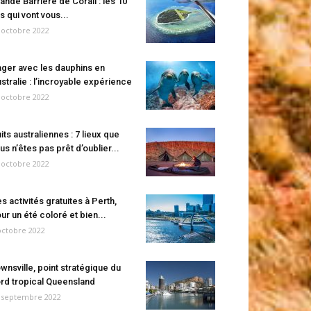
ande Barrière de Corail : les 10
es qui vont vous...
 octobre 2022
ger avec les dauphins en
stralie : l’incroyable expérience
 octobre 2022
its australiennes : 7 lieux que
us n’êtes pas prêt d’oublier...
 octobre 2022
s activités gratuites à Perth,
ur un été coloré et bien...
octobre 2022
wnsville, point stratégique du
rd tropical Queensland
 septembre 2022