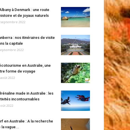
Albany à Denmark : une route
histoire et de joyaux naturels
 septembre 2022
nberra : nos itinéraires de visite
ns la capitale
septembre 2022
écotourisme en Australie, une
tre forme de voyage
 août 2022
rénaline made in Australie : les
tivités incontournables
août 2022
rf en Australie : A la recherche
 la vague...