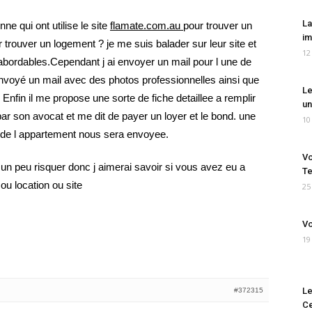
La
ne qui ont utilise le site
flamate.com.au
pour trouver un
im
 trouver un logement ? je me suis balader sur leur site et
12
 abordables.Cependant j ai envoyer un mail pour l une de
envoyé un mail avec des photos professionnelles ainsi que
Le
 Enfin il me propose une sorte de fiche detaillee a remplir
un
t par son avocat et me dit de payer un loyer et le bond. une
10
le de l appartement nous sera envoyee.
Vo
un peu risquer donc j aimerai savoir si vous avez eu a
Te
ou location ou site
25
Vo
19
Le
#372315
Ce