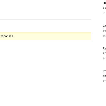
Hé
ca
21
Cr
au
16
t réponses.
Ra
en
24
Ro
am
17