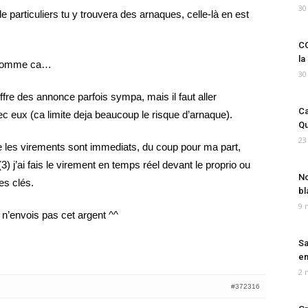
30
 particuliers tu y trouvera des arnaques, celle-là en est
…
CO
la
t comme ca…
30
ffre des annonce parfois sympa, mais il faut aller
Ca
ec eux (ca limite deja beaucoup le risque d’arnaque).
Qu
23
ue les virements sont immediats, du coup pour ma part,
3) j’ai fais le virement en temps réel devant le proprio ou
No
les clés.
bl
9 
 n’envois pas cet argent ^^
Sa
em
2 
#372316