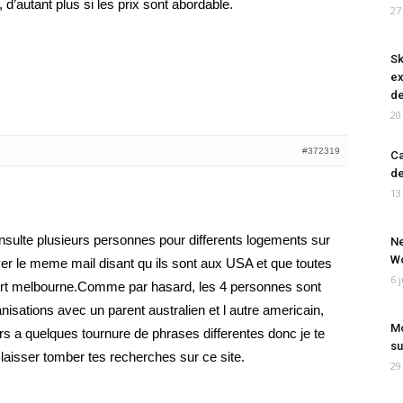
d’autant plus si les prix sont abordable.
27
Sk
ex
de
20
#372319
Ca
de
13
nsulte plusieurs personnes pour differents logements sur
Ne
Wo
yer le meme mail disant qu ils sont aux USA et que toutes
6 
port melbourne.Comme par hasard, les 4 personnes sont
nisations avec un parent australien et l autre americain,
Mo
rs a quelques tournure de phrases differentes donc je te
su
 laisser tomber tes recherches sur ce site.
29