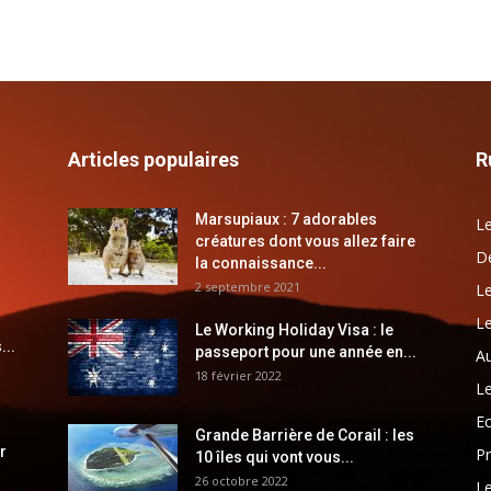
Articles populaires
R
Marsupiaux : 7 adorables
Le
créatures dont vous allez faire
Dé
la connaissance...
2 septembre 2021
Le
Le
Le Working Holiday Visa : le
...
passeport pour une année en...
Au
18 février 2022
Le
E
Grande Barrière de Corail : les
r
Pr
10 îles qui vont vous...
26 octobre 2022
Le