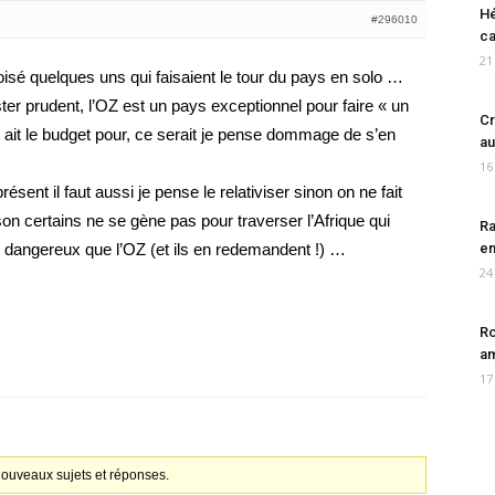
Hé
#296010
ca
21
isé quelques uns qui faisaient le tour du pays en solo …
ster prudent, l’OZ est un pays exceptionnel pour faire « un
Cr
 ait le budget pour, ce serait je pense dommage de s’en
au
16
sent il faut aussi je pense le relativiser sinon on ne fait
son certains ne se gène pas pour traverser l’Afrique qui
Ra
 dangereux que l’OZ (et ils en redemandent !) …
en
24
Ro
am
17
 nouveaux sujets et réponses.