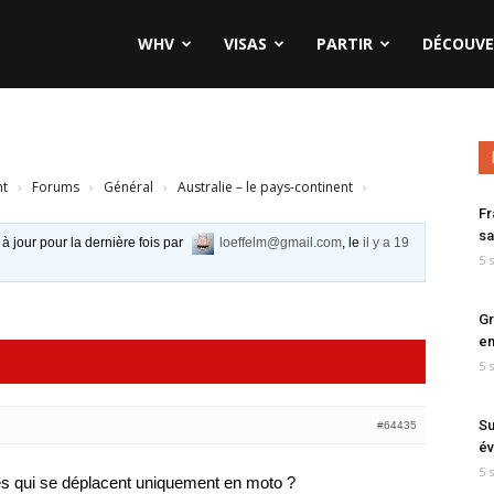
WHV
VISAS
PARTIR
DÉCOUVE
nt
›
Forums
›
Général
›
Australie – le pays-continent
›
Fr
sa
 à jour pour la dernière fois par
loeffelm@gmail.com
, le
il y a 19
5 
Gr
en
5 
Su
#64435
év
5 
ues qui se déplacent uniquement en moto ?