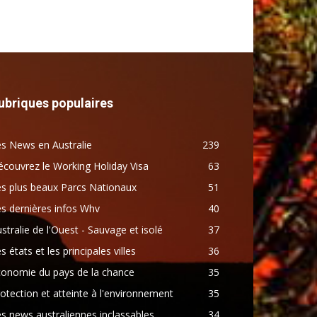
ubriques populaires
s News en Australie
239
couvrez le Working Holiday Visa
63
s plus beaux Parcs Nationaux
51
s dernières infos Whv
40
stralie de l'Ouest - Sauvage et isolé
37
s états et les principales villes
36
conomie du pays de la chance
35
otection et atteinte à l'environnement
35
s news australiennes inclassables
34