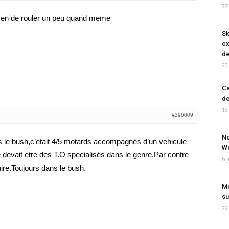
27
yen de rouler un peu quand meme
Sk
ex
de
20
Ca
de
13
#296009
Ne
ns le bush,c’etait 4/5 motards accompagnés d’un vehicule
Wo
devait etre des T.O specialisés dans le genre.Par contre
6 
aire.Toujours dans le bush.
Mo
su
29