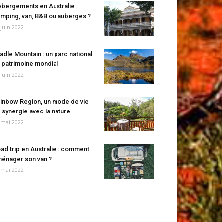
bergements en Australie :
mping, van, B&B ou auberges ?
 juin 2022
adle Mountain : un parc national
 patrimoine mondial
 juin 2022
inbow Region, un mode de vie
 synergie avec la nature
 mai 2022
ad trip en Australie : comment
énager son van ?
 mai 2022