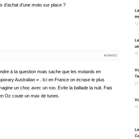
ifs d’achat d’une moto sur place ?
La
im
12
Le
un
10
#296002
Vo
ndre à ta question mais sache que les motards en
Te
porary Australian « . Ici en France on écrase le plus
25
gine un choc avec un roo. Evite la ballade la nuit. Fais
le en Oz coute un max de tunes.
Vo
19
Le
Ce