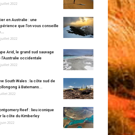
 juillet 2022
ier en Australie : une
périence que l’on vous conseille
...
 juillet 2022
pe Arid, le grand sud sauvage
 l’Australie occidentale
 juillet 2022
w South Wales : la côte sud de
llongong à Batemans...
juillet 2022
ntgomery Reef : lieu iconique
r la côte du Kimberley
 juin 2022