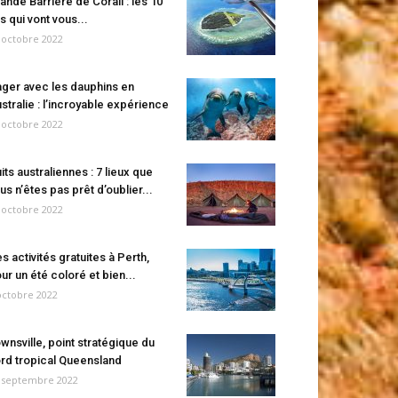
ande Barrière de Corail : les 10
es qui vont vous...
 octobre 2022
ger avec les dauphins en
stralie : l’incroyable expérience
 octobre 2022
its australiennes : 7 lieux que
us n’êtes pas prêt d’oublier...
 octobre 2022
s activités gratuites à Perth,
ur un été coloré et bien...
octobre 2022
wnsville, point stratégique du
rd tropical Queensland
 septembre 2022