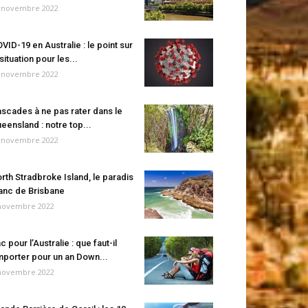
 novembre 2022
VID-19 en Australie : le point sur
 situation pour les...
 novembre 2022
scades à ne pas rater dans le
eensland : notre top...
 novembre 2022
rth Stradbroke Island, le paradis
anc de Brisbane
novembre 2022
c pour l’Australie : que faut-il
porter pour un an Down...
novembre 2022