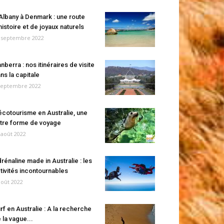
Albany à Denmark : une route
histoire et de joyaux naturels
 septembre 2022
nberra : nos itinéraires de visite
ns la capitale
septembre 2022
écotourisme en Australie, une
tre forme de voyage
 août 2022
rénaline made in Australie : les
tivités incontournables
août 2022
rf en Australie : A la recherche
 la vague...