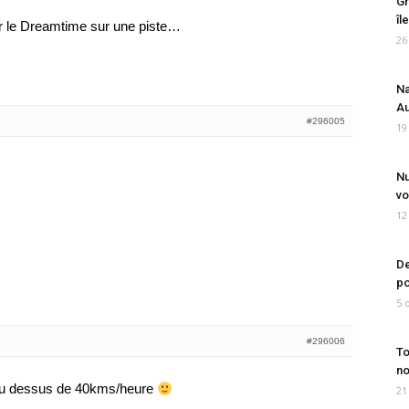
Gr
îl
ûter le Dreamtime sur une piste…
26
Na
Au
#296005
19
Nu
vo
12
De
po
5 
#296006
To
no
t au dessus de 40kms/heure
21