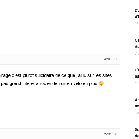
D’
d’
15
Ca
da
7 
#296007
L’
rage c’est plutot suicidaire de ce que j’ai lu sur les sites
au
a pas grand interet a rouler de nuit en velo en plus
10
Ad
ac
3 
Su
#296008
de