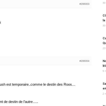
30
#296003
CO
la
i
30
Ca
Qu
23
No
#296004
bl
9 
Sa
 Bush est temporaire..comme le destin des Roos…
em
2 
nt de destin de l’autre…..