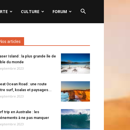
RTE
CULTURE
FORUM
Nos articles
aser Island : la plus grande île de
ble du monde
septembre 2023
eat Ocean Road : une route
tre surf, koalas et paysages...
septembre 2023
rf trip en Australie : les
énements à ne pas manquer
septembre 2023