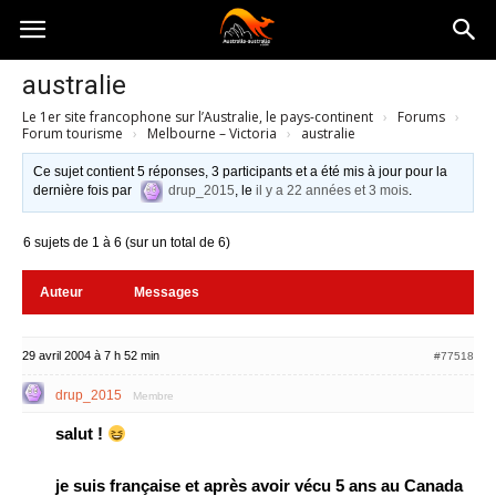
Australia-
australie
Le 1er site francophone sur l’Australie, le pays-continent
›
Forums
›
australie.com
Forum tourisme
›
Melbourne – Victoria
›
australie
Ce sujet contient 5 réponses, 3 participants et a été mis à jour pour la
dernière fois par
drup_2015
, le
il y a 22 années et 3 mois
.
6 sujets de 1 à 6 (sur un total de 6)
Auteur
Messages
29 avril 2004 à 7 h 52 min
#77518
drup_2015
Membre
salut !
je suis française et après avoir vécu 5 ans au Canada