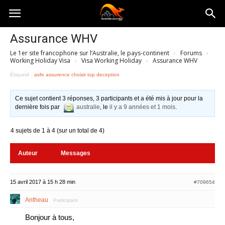
Australia-
Assurance WHV
Le 1er site francophone sur l’Australie, le pays-continent
›
Forums
›
australie.com
Working Holiday Visa
›
Visa Working Holiday
›
Assurance WHV
Étiqueté :
asfe assurence choisir top deception
Ce sujet contient 3 réponses, 3 participants et a été mis à jour pour la
dernière fois par
australie
, le
il y a 9 années et 1 mois
.
4 sujets de 1 à 4 (sur un total de 4)
Auteur
Messages
15 avril 2017 à 15 h 28 min
#709654
Antheau
Participant
Bonjour à tous,