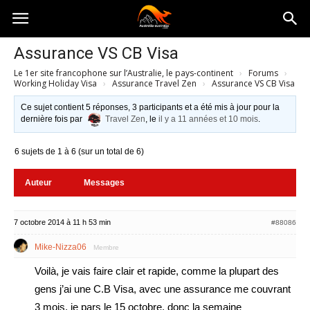
Australia-
Assurance VS CB Visa
Le 1er site francophone sur l’Australie, le pays-continent
›
Forums
›
australie.com
Working Holiday Visa
›
Assurance Travel Zen
›
Assurance VS CB Visa
Ce sujet contient 5 réponses, 3 participants et a été mis à jour pour la
dernière fois par
Travel Zen
, le
il y a 11 années et 10 mois
.
6 sujets de 1 à 6 (sur un total de 6)
Auteur
Messages
7 octobre 2014 à 11 h 53 min
#88086
Mike-Nizza06
Membre
Voilà, je vais faire clair et rapide, comme la plupart des
gens j’ai une C.B Visa, avec une assurance me couvrant
3 mois, je pars le 15 octobre, donc la semaine