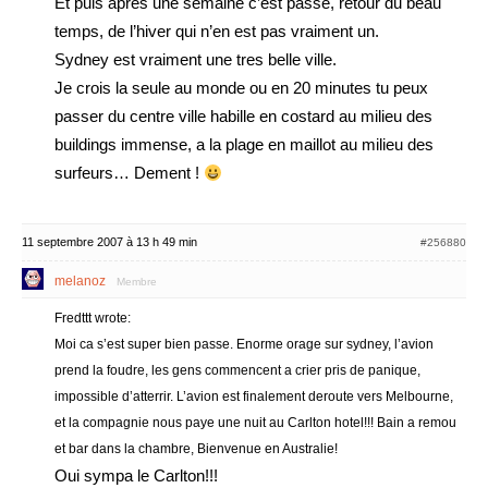
Et puis apres une semaine c’est passe, retour du beau
temps, de l’hiver qui n’en est pas vraiment un.
Sydney est vraiment une tres belle ville.
Je crois la seule au monde ou en 20 minutes tu peux
passer du centre ville habille en costard au milieu des
buildings immense, a la plage en maillot au milieu des
surfeurs… Dement !
11 septembre 2007 à 13 h 49 min
#256880
melanoz
Membre
Fredttt wrote:
Moi ca s’est super bien passe. Enorme orage sur sydney, l’avion
prend la foudre, les gens commencent a crier pris de panique,
impossible d’atterrir. L’avion est finalement deroute vers Melbourne,
et la compagnie nous paye une nuit au Carlton hotel!!! Bain a remou
et bar dans la chambre, Bienvenue en Australie!
Oui sympa le Carlton!!!