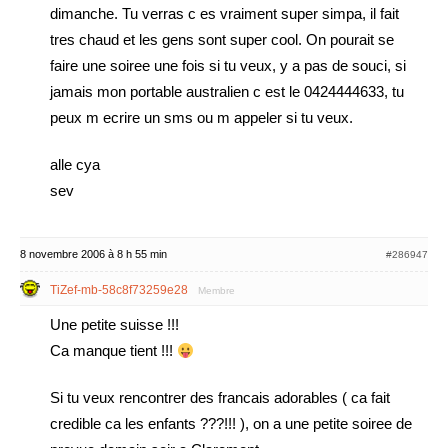
dimanche. Tu verras c es vraiment super simpa, il fait
tres chaud et les gens sont super cool. On pourait se
faire une soiree une fois si tu veux, y a pas de souci, si
jamais mon portable australien c est le 0424444633, tu
peux m ecrire un sms ou m appeler si tu veux.
alle cya
sev
8 novembre 2006 à 8 h 55 min
#286947
TiZef-mb-58c8f73259e28
Membre
Une petite suisse !!!
Ca manque tient !!!
Si tu veux rencontrer des francais adorables ( ca fait
credible ca les enfants ???!!! ), on a une petite soiree de