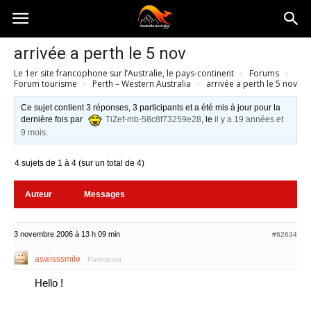
Australia-
arrivée a perth le 5 nov
Le 1er site francophone sur l’Australie, le pays-continent
›
Forums
›
australie.com
Forum tourisme
›
Perth – Western Australia
›
arrivée a perth le 5 nov
Ce sujet contient 3 réponses, 3 participants et a été mis à jour pour la
dernière fois par
TiZef-mb-58c8f73259e28
, le
il y a 19 années et
9 mois
.
4 sujets de 1 à 4 (sur un total de 4)
Auteur
Messages
3 novembre 2006 à 13 h 09 min
#62634
aswisssmile
Participant
Hello !