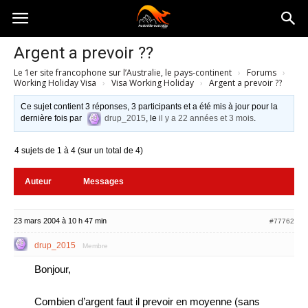
Australia-
Argent a prevoir ??
Le 1er site francophone sur l’Australie, le pays-continent
›
Forums
›
australie.com
Working Holiday Visa
›
Visa Working Holiday
›
Argent a prevoir ??
Ce sujet contient 3 réponses, 3 participants et a été mis à jour pour la
dernière fois par
drup_2015
, le
il y a 22 années et 3 mois
.
4 sujets de 1 à 4 (sur un total de 4)
Auteur
Messages
23 mars 2004 à 10 h 47 min
#77762
drup_2015
Membre
Bonjour,
Combien d’argent faut il prevoir en moyenne (sans