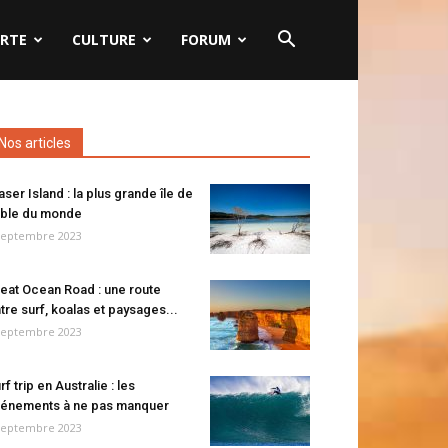
RTE
CULTURE
FORUM
Nos articles
aser Island : la plus grande île de
ble du monde
septembre 2023
eat Ocean Road : une route
tre surf, koalas et paysages...
septembre 2023
rf trip en Australie : les
énements à ne pas manquer
septembre 2023