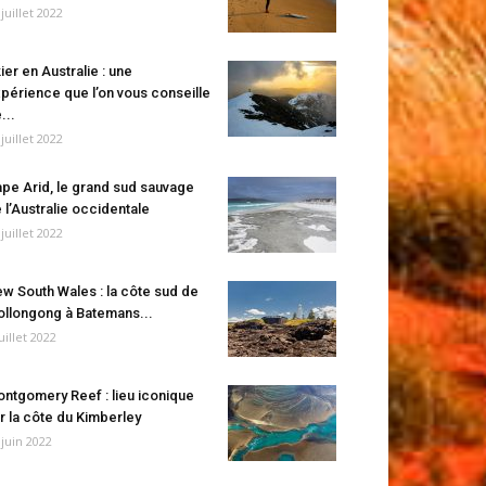
 juillet 2022
ier en Australie : une
périence que l’on vous conseille
...
 juillet 2022
pe Arid, le grand sud sauvage
 l’Australie occidentale
 juillet 2022
w South Wales : la côte sud de
llongong à Batemans...
juillet 2022
ntgomery Reef : lieu iconique
r la côte du Kimberley
 juin 2022