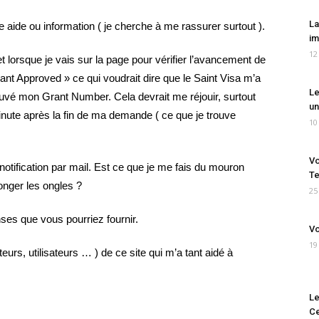
La
aide ou information ( je cherche à me rassurer surtout ).
im
12
 lorsque je vais sur la page pour vérifier l’avancement de
cant Approved » ce qui voudrait dire que le Saint Visa m’a
Le
rouvé mon Grant Number. Cela devrait me réjouir, surtout
un
inute après la fin de ma demande ( ce que je trouve
10
Vo
otification par mail. Est ce que je me fais du mouron
Te
ronger les ongles ?
25
ses que vous pourriez fournir.
Vo
19
eurs, utilisateurs … ) de ce site qui m’a tant aidé à
Le
Ce