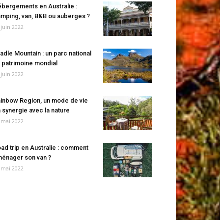
bergements en Australie :
mping, van, B&B ou auberges ?
 juin 2022
adle Mountain : un parc national
 patrimoine mondial
 juin 2022
inbow Region, un mode de vie
 synergie avec la nature
 mai 2022
ad trip en Australie : comment
énager son van ?
 mai 2022