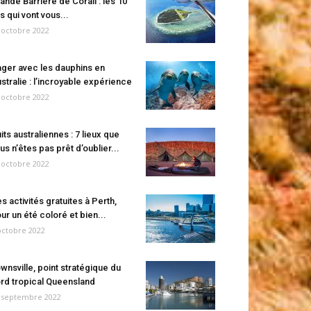
ande Barrière de Corail : les 10
es qui vont vous...
 octobre 2022
ger avec les dauphins en
stralie : l’incroyable expérience
 octobre 2022
its australiennes : 7 lieux que
us n’êtes pas prêt d’oublier...
 octobre 2022
s activités gratuites à Perth,
ur un été coloré et bien...
octobre 2022
wnsville, point stratégique du
rd tropical Queensland
 septembre 2022