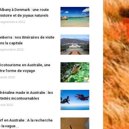
Albany à Denmark : une route
histoire et de joyaux naturels
 septembre 2022
nberra : nos itinéraires de visite
ns la capitale
septembre 2022
écotourisme en Australie, une
tre forme de voyage
 août 2022
rénaline made in Australie : les
tivités incontournables
août 2022
rf en Australie : A la recherche
 la vague...