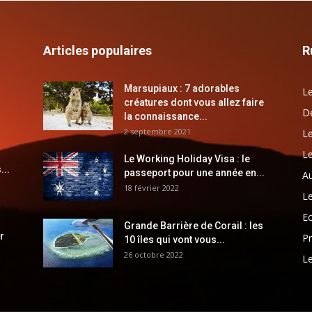
Articles populaires
R
Marsupiaux : 7 adorables
Le
créatures dont vous allez faire
Dé
la connaissance...
2 septembre 2021
Le
Le
Le Working Holiday Visa : le
...
passeport pour une année en...
Au
18 février 2022
Le
E
Grande Barrière de Corail : les
r
Pr
10 îles qui vont vous...
26 octobre 2022
Le