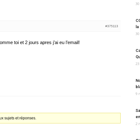
30
CO
#375113
la
30
omme toi et 2 jours apres j’ai eu l’email!
Ca
Qu
23
No
bl
9 
Sa
em
x sujets et réponses.
2 