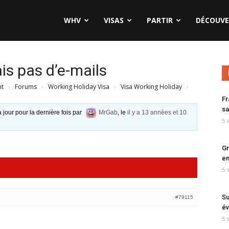
WHV
VISAS
PARTIR
DÉCOUVE
s pas d’e-mails
nt
›
Forums
›
Working Holiday Visa
›
Visa Working Holiday
›
Fr
sa
à jour pour la dernière fois par
MrGab
, le
il y a 13 années et 10
5 
Gr
en
5 
Su
#79115
év
5 