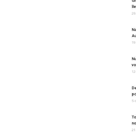
Gr
îl
26
Na
Au
19
Nu
vo
12
De
po
5 
To
no
21