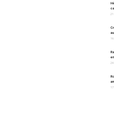
Hé
ca
21
Cr
au
16
Ra
en
24
Ro
am
17