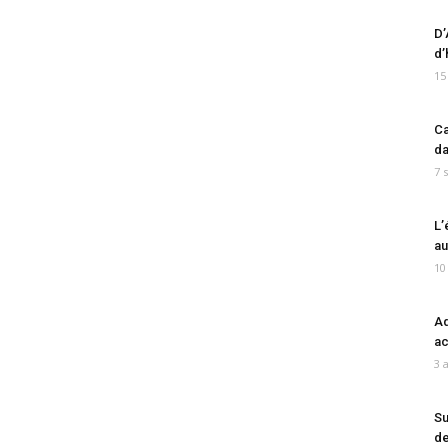
D’
d’
15
Ca
da
7 
L’
au
10
Ad
ac
3 
Su
de