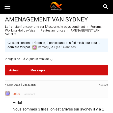
Australia-
AMENAGEMENT VAN SYDNEY
Le 1er site francophone sur l’Australie, le pays-continent
›
Forums
›
australie.com
Working Holiday Visa
›
Petites annonces
›
AMENAGEMENT VAN
SYDNEY
Ce sujet contient 1 réponse, 2 participants et a été mis à jour pour la
dernière fois par
kamadji
, le
il y a 14 années
.
2 sujets de 1 à 2 (sur un total de 2)
Auteur
Messages
4 juillet 2012 à 2 h 31 min
#18179
celou
Participant
Hello!
Nous sommes 3 filles, on est arrivee sur sydney il y a 1