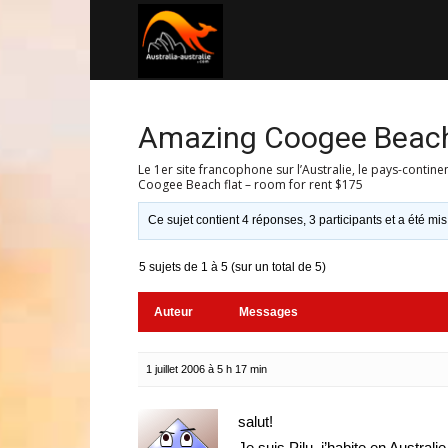
Australia-
australie.com
Amazing Coogee Beach 
Le 1er site francophone sur l’Australie, le pays-contine
Coogee Beach flat – room for rent $175
Ce sujet contient 4 réponses, 3 participants et a été mis
5 sujets de 1 à 5 (sur un total de 5)
Auteur
Messages
1 juillet 2006 à 5 h 17 min
salut!
Je suis Pilu, j’habite en Austra