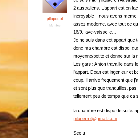
2 australiens. L’appart est en fa
incroyable – nous avons meme vu
piluperrot
assez moderne, avec tout ce qui
Membre
16/9, lave-vaisselle… –
Je ne suis dans cet appart que 
donc ma chambre est dispo, que c
moyenne/petite et donne sur la mer
Les gars : Anton travaille dans l
l’appart. Dean est ingenieur et
coup, il arrive frequement que j’ai
et sont plus que tranquilles. pa
tellement peu de temps que ca
la chambre est dispo de suite. 
piluperrot@gmail.com
See u