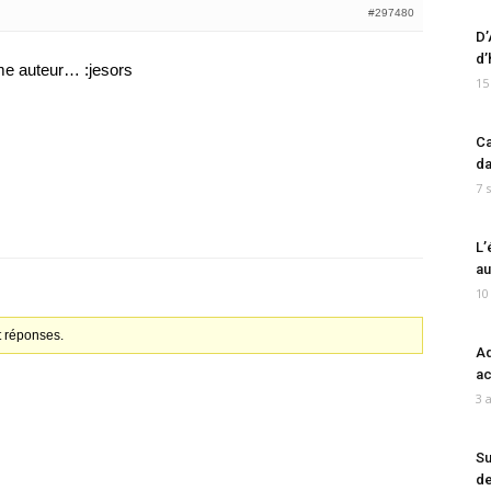
#297480
D’
d’
me auteur… :jesors
15
Ca
da
7 
L’
au
10
t réponses.
Ad
ac
3 
Su
de