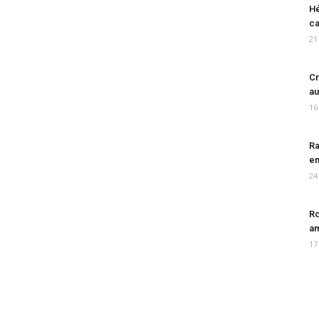
Hé
ca
21
Cr
au
16
Ra
en
24
Ro
am
17