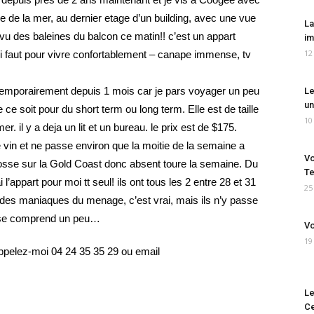
ce de la mer, au dernier etage d’un building, avec une vue
La
 des baleines du balcon ce matin!! c’est un appart
im
12
 faut pour vivre confortablement – canape immense, tv
temporairement depuis 1 mois car je pars voyager un peu
Le
un
e soit pour du short term ou long term. Elle est de taille
10
. il y a deja un lit et un bureau. le prix est de $175.
e vin et ne passe environ que la moitie de la semaine a
Vo
 bosse sur la Gold Coast donc absent toure la semaine. Du
Te
 l’appart pour moi tt seul! ils ont tous les 2 entre 28 et 31
25
s des maniaques du menage, c’est vrai, mais ils n’y passe
 se comprend un peu…
Vo
19
appelez-moi 04 24 35 35 29 ou email
Le
Ce