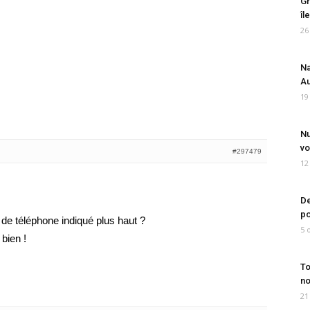
Gr
îl
26
Na
Au
19
Nu
vo
#297479
12
De
po
de téléphone indiqué plus haut ?
5 
 bien !
To
no
21