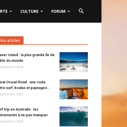
RTE
CULTURE
FORUM
Nos articles
aser Island : la plus grande île de
ble du monde
septembre 2023
eat Ocean Road : une route
tre surf, koalas et paysages...
septembre 2023
rf trip en Australie : les
énements à ne pas manquer
septembre 2023