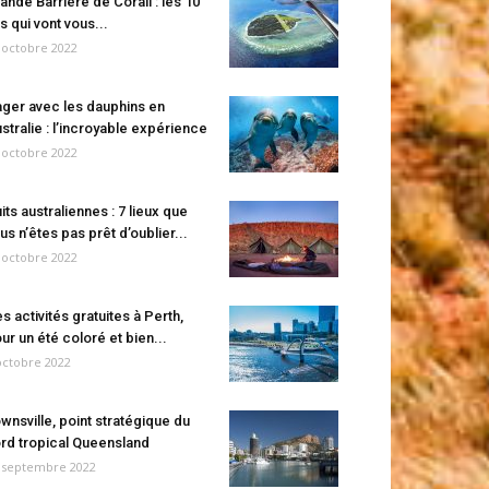
ande Barrière de Corail : les 10
es qui vont vous...
 octobre 2022
ger avec les dauphins en
stralie : l’incroyable expérience
 octobre 2022
its australiennes : 7 lieux que
us n’êtes pas prêt d’oublier...
 octobre 2022
s activités gratuites à Perth,
ur un été coloré et bien...
octobre 2022
wnsville, point stratégique du
rd tropical Queensland
 septembre 2022