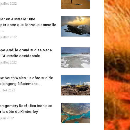
 juillet 2022
ier en Australie : une
périence que l’on vous conseille
...
 juillet 2022
pe Arid, le grand sud sauvage
 l’Australie occidentale
 juillet 2022
w South Wales : la côte sud de
llongong à Batemans...
juillet 2022
ntgomery Reef : lieu iconique
r la côte du Kimberley
 juin 2022