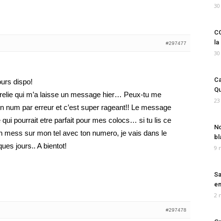
30
CO
la
#297477
30
Ca
urs dispo!
Qu
urelie qui m’a laisse un message hier… Peux-tu me
23
 ton num par erreur et c’est super rageant!! Le message
e qui pourrait etre parfait pour mes colocs… si tu lis ce
No
un mess sur mon tel avec ton numero, je vais dans le
bl
es jours.. A bientot!
9 
Sa
em
2 
#297478