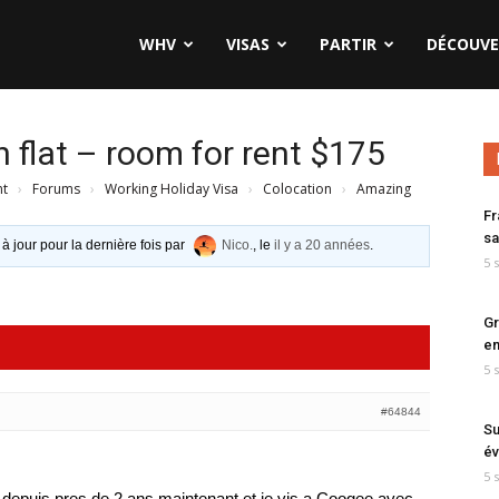
WHV
VISAS
PARTIR
DÉCOUVE
flat – room for rent $175
nt
›
Forums
›
Working Holiday Visa
›
Colocation
›
Amazing
Fr
sa
 à jour pour la dernière fois par
Nico.
, le
il y a 20 années
.
5 
Gr
en
5 
#64844
Su
év
5 
lie depuis pres de 2 ans maintenant et je vis a Coogee avec