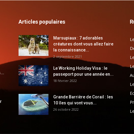
Articles populaires
R
Marsupiaux : 7 adorables
Le
créatures dont vous allez faire
Dé
la connaissance...
2 septembre 2021
Le
Le
Le Working Holiday Visa : le
...
passeport pour une année en...
Au
18 février 2022
Le
E
Grande Barrière de Corail : les
r
Pr
10 îles qui vont vous...
26 octobre 2022
Le