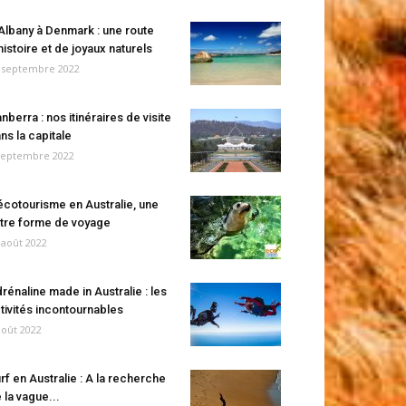
Albany à Denmark : une route
histoire et de joyaux naturels
 septembre 2022
nberra : nos itinéraires de visite
ns la capitale
septembre 2022
écotourisme en Australie, une
tre forme de voyage
 août 2022
rénaline made in Australie : les
tivités incontournables
août 2022
rf en Australie : A la recherche
 la vague...