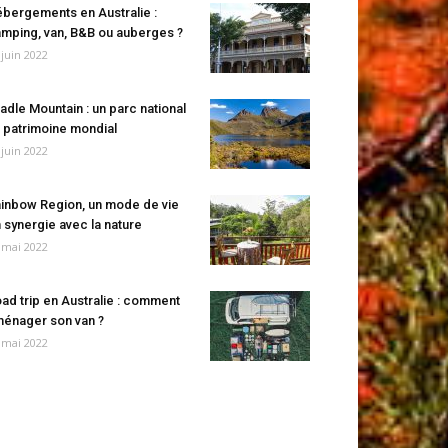
bergements en Australie :
mping, van, B&B ou auberges ?
 juin 2022
adle Mountain : un parc national
 patrimoine mondial
 juin 2022
inbow Region, un mode de vie
 synergie avec la nature
 mai 2022
ad trip en Australie : comment
énager son van ?
 mai 2022