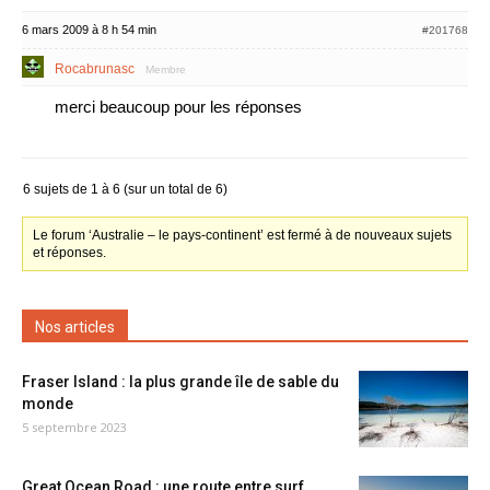
6 mars 2009 à 8 h 54 min
#201768
Rocabrunasc
Membre
merci beaucoup pour les réponses
6 sujets de 1 à 6 (sur un total de 6)
Le forum ‘Australie – le pays-continent’ est fermé à de nouveaux sujets
et réponses.
Nos articles
Fraser Island : la plus grande île de sable du
monde
5 septembre 2023
Great Ocean Road : une route entre surf,