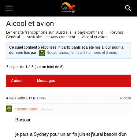
Australia-
Alcool et avion
Le 1er site francophone sur l’Australie, le pays-continent
›
Forums
›
australie.com
Général
›
Australie – le pays-continent
›
Alcool et avion
Ce sujet contient 5 réponses, 4 participants et a été mis à jour pour la
dernière fois par
Rocabrunasc
, le
il y a 17 années et 5 mois
.
6 sujets de 1 à 6 (sur un total de 6)
Auteur
Messages
4 mars 2009 à 13 h 38 min
#40028
Rocabrunasc
Membre
Bonjour,
je pars à Sydney pour un an fin juin et j’aurai besoin d’un