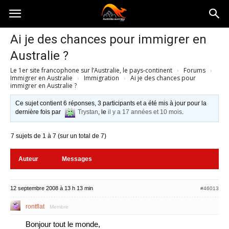
Australia-
Ai je des chances pour immigrer en
Australie ?
australie.com
Le 1er site francophone sur l’Australie, le pays-continent
›
Forums
›
Immigrer en Australie
›
Immigration
›
Ai je des chances pour
immigrer en Australie ?
Ce sujet contient 6 réponses, 3 participants et a été mis à jour pour la
dernière fois par
Trystan
, le
il y a 17 années et 10 mois
.
7 sujets de 1 à 7 (sur un total de 7)
Auteur
Messages
12 septembre 2008 à 13 h 13 min
#46013
rontflat
Membre
Bonjour tout le monde,