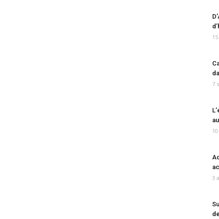
D’
d’
15
Ca
da
7 
L’
au
10
Ad
ac
3 
Su
de