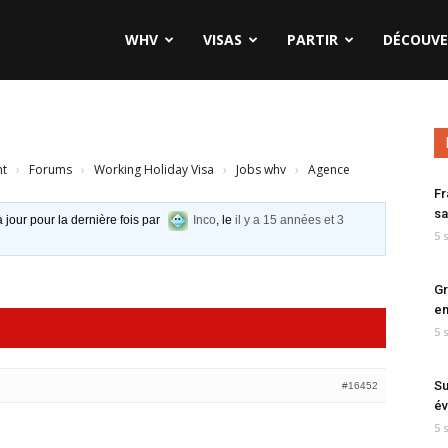
WHV
VISAS
PARTIR
DÉCOUVE
nt
›
Forums
›
Working Holiday Visa
›
Jobs whv
›
Agence
Fr
sa
à jour pour la dernière fois par
Inco
, le
il y a 15 années et 3
5 
Gr
en
5 
Su
#16452
év
5 