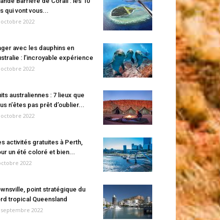
ande Barrière de Corail : les 10
es qui vont vous...
 octobre 2022
ger avec les dauphins en
stralie : l’incroyable expérience
 octobre 2022
its australiennes : 7 lieux que
us n’êtes pas prêt d’oublier...
 octobre 2022
s activités gratuites à Perth,
ur un été coloré et bien...
octobre 2022
wnsville, point stratégique du
rd tropical Queensland
 septembre 2022