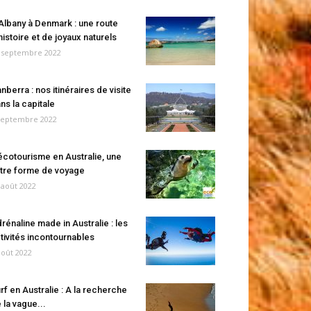
Albany à Denmark : une route
histoire et de joyaux naturels
 septembre 2022
nberra : nos itinéraires de visite
ns la capitale
septembre 2022
écotourisme en Australie, une
tre forme de voyage
 août 2022
rénaline made in Australie : les
tivités incontournables
août 2022
rf en Australie : A la recherche
 la vague...