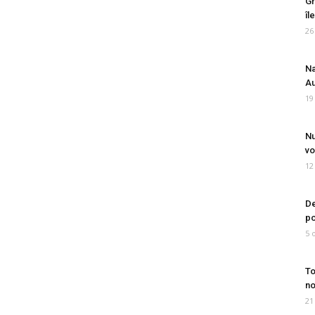
Gr
îl
26
Na
Au
19
Nu
vo
12
De
po
5 
To
no
21