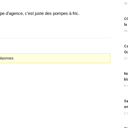
30
pe d’agence, c’est juste des pompes à fric.
CO
la
30
Ca
Qu
23
 réponses.
No
bl
9 
Sa
em
2 