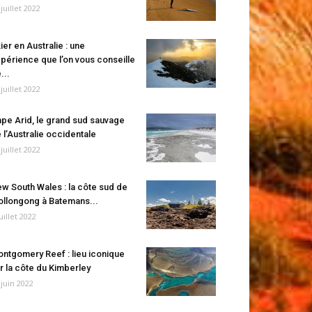
 juillet 2022
ier en Australie : une
périence que l’on vous conseille
...
 juillet 2022
pe Arid, le grand sud sauvage
 l’Australie occidentale
 juillet 2022
w South Wales : la côte sud de
llongong à Batemans...
juillet 2022
ntgomery Reef : lieu iconique
r la côte du Kimberley
 juin 2022