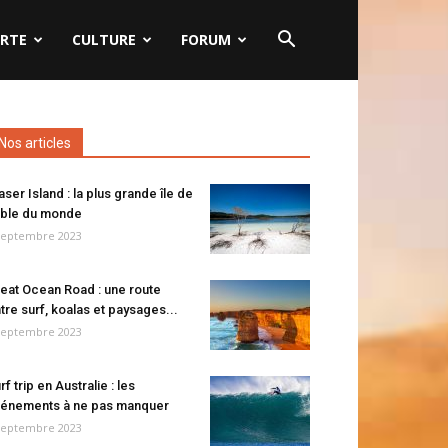
RTE
CULTURE
FORUM
Nos articles
aser Island : la plus grande île de
ble du monde
septembre 2023
eat Ocean Road : une route
tre surf, koalas et paysages...
septembre 2023
rf trip en Australie : les
énements à ne pas manquer
septembre 2023