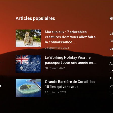
Articles populaires
R
Marsupiaux : 7 adorables
Le
créatures dont vous allez faire
Dé
la connaissance...
2 septembre 2021
Le
Le
Le Working Holiday Visa : le
...
passeport pour une année en...
Au
18 février 2022
Le
E
Grande Barrière de Corail : les
r
Pr
10 îles qui vont vous...
26 octobre 2022
Le