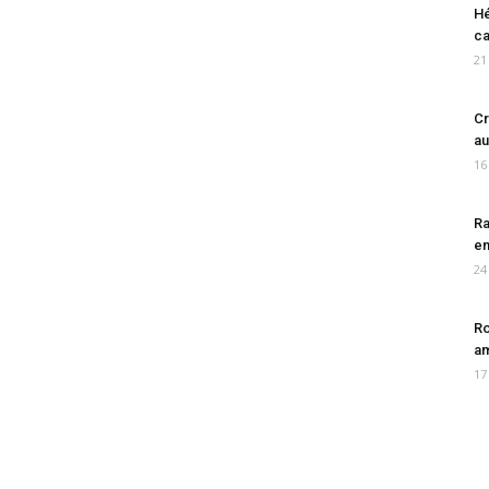
Hé
ca
21
Cr
au
16
Ra
en
24
Ro
am
17