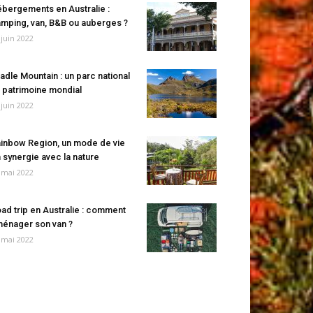
bergements en Australie :
mping, van, B&B ou auberges ?
 juin 2022
adle Mountain : un parc national
 patrimoine mondial
 juin 2022
inbow Region, un mode de vie
 synergie avec la nature
 mai 2022
ad trip en Australie : comment
énager son van ?
 mai 2022