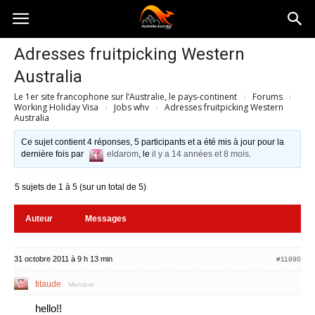
Australia-
Adresses fruitpicking Western
Australia
australie.com
Le 1er site francophone sur l’Australie, le pays-continent
›
Forums
›
Working Holiday Visa
›
Jobs whv
›
Adresses fruitpicking Western
Australia
Ce sujet contient 4 réponses, 5 participants et a été mis à jour pour la
dernière fois par
eldarom
, le
il y a 14 années et 8 mois
.
5 sujets de 1 à 5 (sur un total de 5)
Auteur
Messages
31 octobre 2011 à 9 h 13 min
#11890
titaude
Membre
hello!!