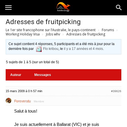
Australia-
Adresses de fruitpicking
Le 1er site francophone sur l’Australie, le pays-continent
›
Forums
›
australie.com
Working Holiday Visa
›
Jobs whv
›
Adresses de fruitpicking
Ce sujet contient 4 réponses, 5 participants et a été mis à jour pour la
dernière fois par
Flo kribou
, le
il y a 17 années et 4 mois
.
5 sujets de 1 à 5 (sur un total de 5)
Auteur
Messages
15 mars 2009 à 0 h 57 min
#39626
Foreveratu
Membre
Salut à tous!
Je suis actuellement à Ballarat (VIC) et je suis