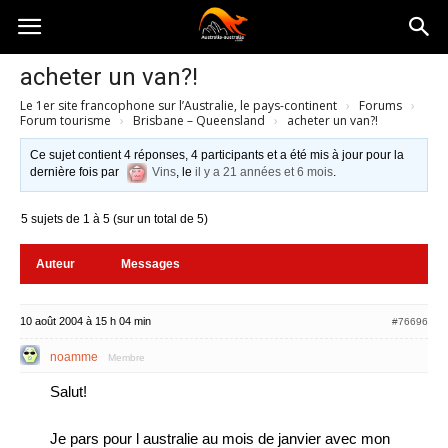
Australia-
acheter un van?!
Le 1er site francophone sur l’Australie, le pays-continent
›
Forums
›
australie.com
Forum tourisme
›
Brisbane – Queensland
›
acheter un van?!
Ce sujet contient 4 réponses, 4 participants et a été mis à jour pour la
dernière fois par
Vins
, le
il y a 21 années et 6 mois
.
5 sujets de 1 à 5 (sur un total de 5)
Auteur
Messages
10 août 2004 à 15 h 04 min
#76696
noamme
Membre
Salut!
Je pars pour l australie au mois de janvier avec mon