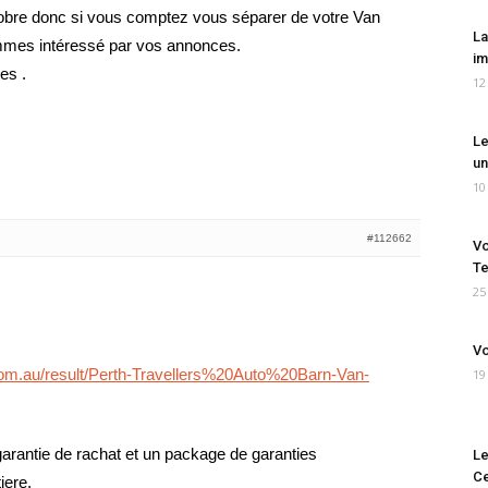
tobre donc si vous comptez vous séparer de votre Van
La
mmes intéressé par vos annonces.
im
es .
12
Le
un
10
#112662
Vo
Te
25
Vo
om.au/result/Perth-Travellers%20Auto%20Barn-Van-
19
rantie de rachat et un package de garanties
Le
Ce
iere.