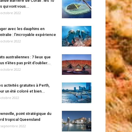
ande Barrière de Corail : les 10
es qui vont vous...
 octobre 2022
ger avec les dauphins en
stralie : l’incroyable expérience
 octobre 2022
its australiennes : 7 lieux que
us n’êtes pas prêt d’oublier...
 octobre 2022
s activités gratuites à Perth,
ur un été coloré et bien...
octobre 2022
wnsville, point stratégique du
rd tropical Queensland
 septembre 2022