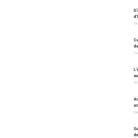
D’
d’
15
Ca
da
7 
L’
au
10
Ad
ac
3 
Su
de