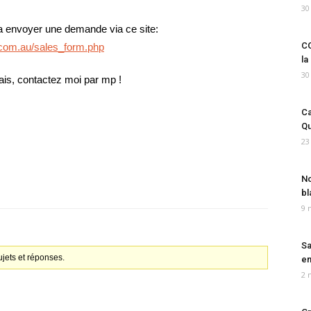
30
 a envoyer une demande via ce site:
CO
n.com.au/sales_form.php
la
30
ais, contactez moi par mp !
Ca
Qu
23
No
bl
9 
Sa
jets et réponses.
em
2 