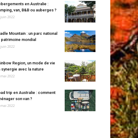
bergements en Australie :
mping, van, B&B ou auberges ?
 juin 2022
adle Mountain : un parc national
 patrimoine mondial
 juin 2022
inbow Region, un mode de vie
 synergie avec la nature
 mai 2022
ad trip en Australie : comment
énager son van ?
 mai 2022