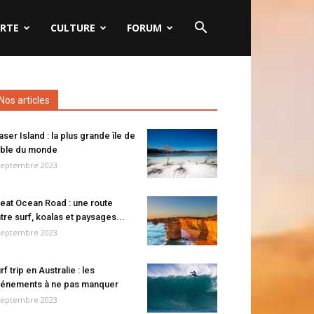
RTE
CULTURE
FORUM
Nos articles
aser Island : la plus grande île de
ble du monde
septembre 2023
eat Ocean Road : une route
tre surf, koalas et paysages...
septembre 2023
rf trip en Australie : les
énements à ne pas manquer
septembre 2023