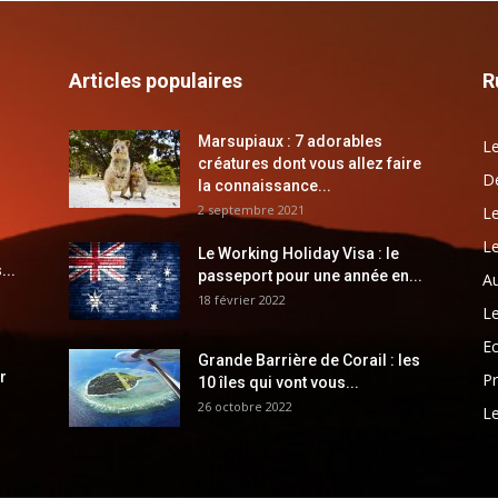
Articles populaires
R
Marsupiaux : 7 adorables
Le
créatures dont vous allez faire
Dé
la connaissance...
2 septembre 2021
Le
Le
Le Working Holiday Visa : le
...
passeport pour une année en...
Au
18 février 2022
Le
E
Grande Barrière de Corail : les
r
Pr
10 îles qui vont vous...
26 octobre 2022
Le