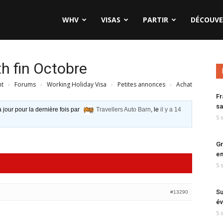
WHV
VISAS
PARTIR
DÉCOUVE
h fin Octobre
nt
›
Forums
›
Working Holiday Visa
›
Petites annonces
›
Achat
Fr
sa
à jour pour la dernière fois par
Travellers Auto Barn
, le
il y a 14
5 
Gr
en
5 
Su
#13290
év
5 