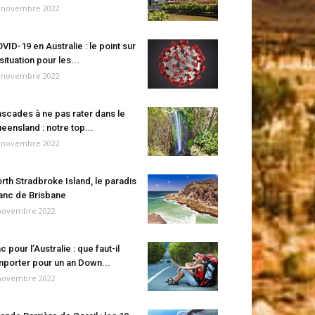
 novembre 2022
VID-19 en Australie : le point sur
 situation pour les...
 novembre 2022
scades à ne pas rater dans le
eensland : notre top...
 novembre 2022
rth Stradbroke Island, le paradis
anc de Brisbane
novembre 2022
c pour l’Australie : que faut-il
porter pour un an Down...
novembre 2022