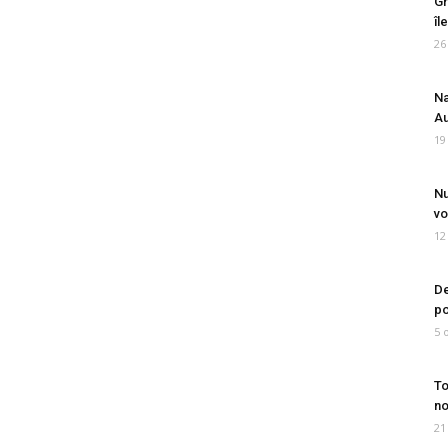
Gr
îl
26
Na
Au
19
Nu
vo
12
De
po
5 
To
no
21