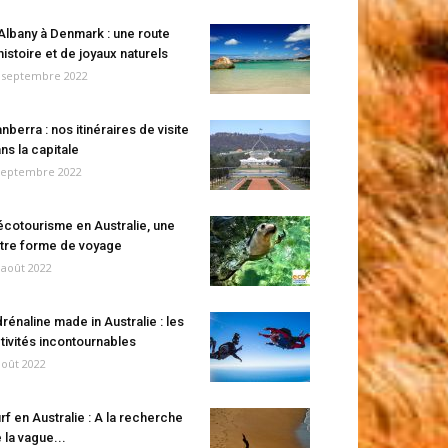
Albany à Denmark : une route
histoire et de joyaux naturels
 septembre 2022
nberra : nos itinéraires de visite
ns la capitale
septembre 2022
écotourisme en Australie, une
tre forme de voyage
 août 2022
rénaline made in Australie : les
tivités incontournables
août 2022
rf en Australie : A la recherche
 la vague...