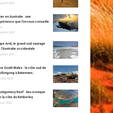
 juillet 2022
ier en Australie : une
périence que l’on vous conseille
...
 juillet 2022
pe Arid, le grand sud sauvage
 l’Australie occidentale
 juillet 2022
w South Wales : la côte sud de
llongong à Batemans...
juillet 2022
ntgomery Reef : lieu iconique
r la côte du Kimberley
 juin 2022