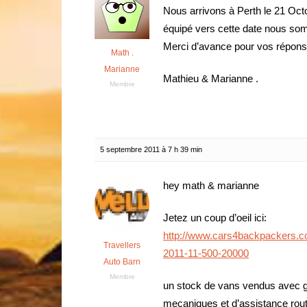
Nous arrivons à Perth le 21 Oc
équipé vers cette date nous so
Merci d’avance pour vos répons
Math .
Marianne
Mathieu & Marianne .
Membre
5 septembre 2011 à 7 h 39 min
hey math & marianne
Jetez un coup d’oeil ici:
http://www.cars4backpackers.c
Travellers
2011-11-500-20000
Auto Barn
Membre
un stock de vans vendus avec ga
mecaniques et d’assistance rout