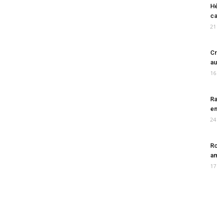
Hé
ca
21
Cr
au
16
Ra
en
24
Ro
am
17