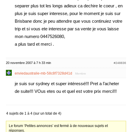
separer plus tot les longs adieux ca dechire le coeur , en
plus je suis super interesse, pour le moment je suis sur
Brisbane donc je peu attendre que vous continuiez votre
trip et si vous ete interesse par sa vente je vous laisse
mon numero 0447526080,
a plus tard et merci .
20 novembre 2007 à 7 h 33 min
#248836
enviedaustralie-mb-58c8f7328d41d
Membre
je suis sur sydney et super intéressé!!! Pret a l’acheter
de suite!!! VOus etes ou et quel est votre prix merci!!!
4 sujets de 1 à 4 (sur un total de 4)
Le forum ‘Petites annonces’ est fermé à de nouveaux sujets et
réponses.