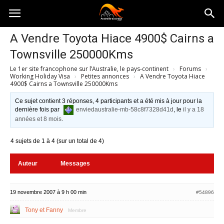
Australia-
A Vendre Toyota Hiace 4900$ Cairns a
Townsville 250000Kms
australie.com
Le 1er site francophone sur l’Australie, le pays-continent
›
Forums
›
Working Holiday Visa
›
Petites annonces
›
A Vendre Toyota Hiace
4900$ Cairns a Townsville 250000Kms
Ce sujet contient 3 réponses, 4 participants et a été mis à jour pour la
dernière fois par
enviedaustralie-mb-58c8f7328d41d
, le
il y a 18
années et 8 mois
.
4 sujets de 1 à 4 (sur un total de 4)
Auteur
Messages
19 novembre 2007 à 9 h 00 min
#54896
Tony et Fanny
Membre