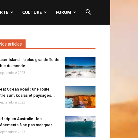
RTE
CULTURE
FORUM
Nos articles
aser Island : la plus grande île de
ble du monde
septembre 2023
eat Ocean Road : une route
tre surf, koalas et paysages...
septembre 2023
rf trip en Australie : les
énements à ne pas manquer
septembre 2023