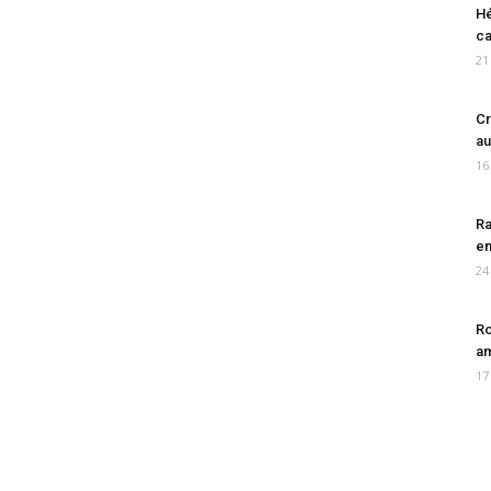
Hé
ca
21
Cr
au
16
Ra
en
24
Ro
am
17