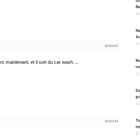
Gr
îl
26
Na
Au
19
#191933
Nu
rs maintenant, et il sort du car wash….
vo
12
De
po
5 
To
#191934
no
21