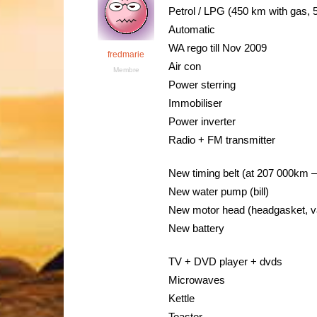
Petrol / LPG (450 km with gas, 5
Automatic
WA rego till Nov 2009
fredmarie
Air con
Membre
Power sterring
Immobiliser
Power inverter
Radio + FM transmitter
New timing belt (at 207 000km – 
New water pump (bill)
New motor head (headgasket, val
New battery
TV + DVD player + dvds
Microwaves
Kettle
Toaster