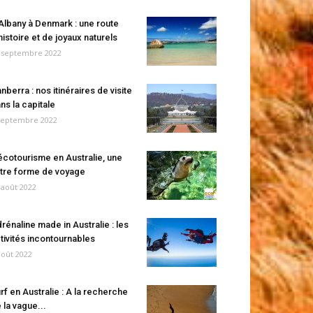
Albany à Denmark : une route
histoire et de joyaux naturels
 septembre 2022
nberra : nos itinéraires de visite
ns la capitale
septembre 2022
écotourisme en Australie, une
tre forme de voyage
 août 2022
rénaline made in Australie : les
tivités incontournables
août 2022
rf en Australie : A la recherche
 la vague...