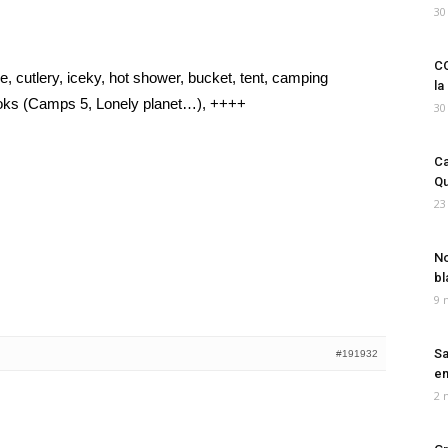
30
CO
e, cutlery, iceky, hot shower, bucket, tent, camping
la
books (Camps 5, Lonely planet…), ++++
30
Ca
Qu
23
No
bl
9 
Sa
#191932
em
2 