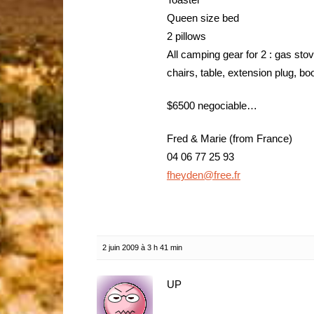
Queen size bed
2 pillows
All camping gear for 2 : gas stov
chairs, table, extension plug, 
$6500 negociable…
Fred & Marie (from France)
04 06 77 25 93
fheyden@free.fr
2 juin 2009 à 3 h 41 min
UP