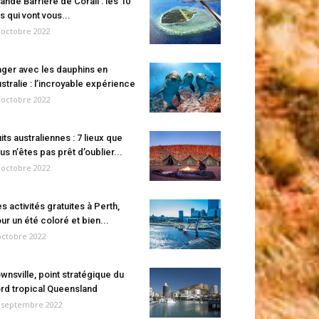
ande Barrière de Corail : les 10
es qui vont vous...
 octobre 2022
ger avec les dauphins en
stralie : l’incroyable expérience
 octobre 2022
its australiennes : 7 lieux que
us n’êtes pas prêt d’oublier...
 octobre 2022
s activités gratuites à Perth,
ur un été coloré et bien...
octobre 2022
wnsville, point stratégique du
rd tropical Queensland
 septembre 2022