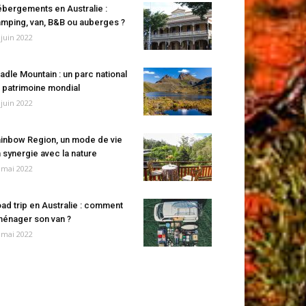
bergements en Australie :
mping, van, B&B ou auberges ?
 juin 2022
adle Mountain : un parc national
 patrimoine mondial
 juin 2022
inbow Region, un mode de vie
 synergie avec la nature
 mai 2022
ad trip en Australie : comment
énager son van ?
 mai 2022