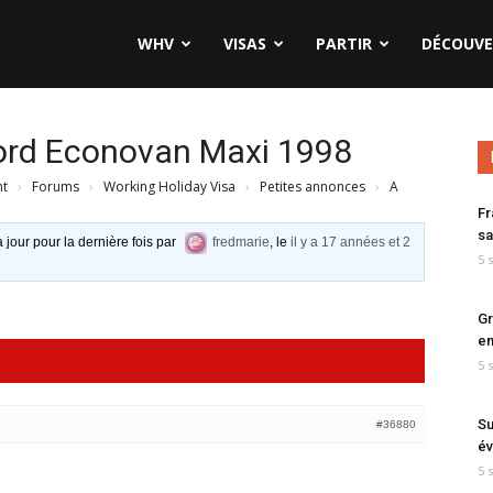
WHV
VISAS
PARTIR
DÉCOUVE
Ford Econovan Maxi 1998
nt
›
Forums
›
Working Holiday Visa
›
Petites annonces
›
A
Fr
sa
à jour pour la dernière fois par
fredmarie
, le
il y a 17 années et 2
5 
Gr
en
5 
Su
#36880
év
5 