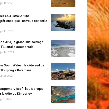
 juillet 2022
ier en Australie : une
périence que l’on vous conseille
...
 juillet 2022
pe Arid, le grand sud sauvage
 l’Australie occidentale
 juillet 2022
w South Wales : la côte sud de
llongong à Batemans...
juillet 2022
ntgomery Reef : lieu iconique
r la côte du Kimberley
 juin 2022