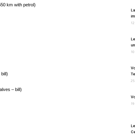
50 km with petrol)
La
im
12
Le
un
10
Vo
bill)
Te
25
ves – bill)
Vo
19
Le
Ce