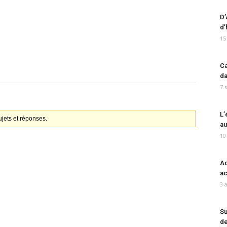
D’
d’
15
Ca
da
7 
L’
jets et réponses.
au
10
Ad
ac
3 
Su
de