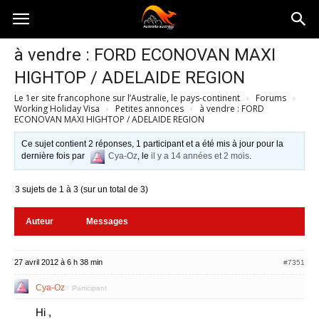
Australia-
à vendre : FORD ECONOVAN MAXI
HIGHTOP / ADELAIDE REGION
australie.com
Le 1er site francophone sur l’Australie, le pays-continent
›
Forums
›
Working Holiday Visa
›
Petites annonces
›
à vendre : FORD
ECONOVAN MAXI HIGHTOP / ADELAIDE REGION
Ce sujet contient 2 réponses, 1 participant et a été mis à jour pour la
dernière fois par
Cya-Oz
, le
il y a 14 années et 2 mois
.
3 sujets de 1 à 3 (sur un total de 3)
Auteur
Messages
27 avril 2012 à 6 h 38 min
#7351
Cya-Oz
Participant
Hi ,