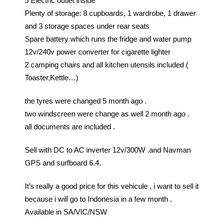
5 Electric outlet inside
Plenty of storage: 8 cupboards, 1 wardrobe, 1 drawer
and 3 storage spaces under rear seats
Spare battery which runs the fridge and water pump
12v/240v power converter for cigarette lighter
2 camping chairs and all kitchen utensils included (
Toaster,Kettle…)
the tyres were changed 5 month ago .
two windscreen were change as well 2 month ago .
all documents are included .
Sell with DC to AC inverter 12v/300W .and Navman
GPS and surfboard 6.4.
It’s really a good price for this vehicule , i want to sell it
because i will go to Indonesia in a few month .
Available in SA/VIC/NSW