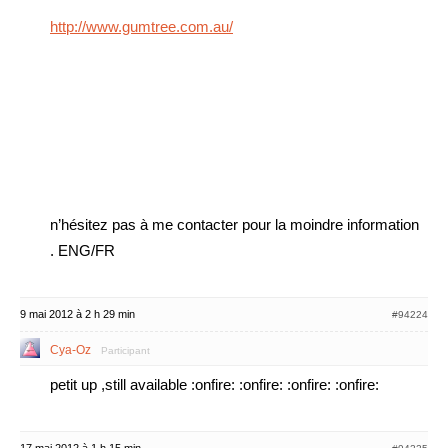
http://www.gumtree.com.au/
n’hésitez pas à me contacter pour la moindre information
. ENG/FR
9 mai 2012 à 2 h 29 min
#94224
Cya-Oz
Participant
petit up ,still available :onfire: :onfire: :onfire: :onfire: