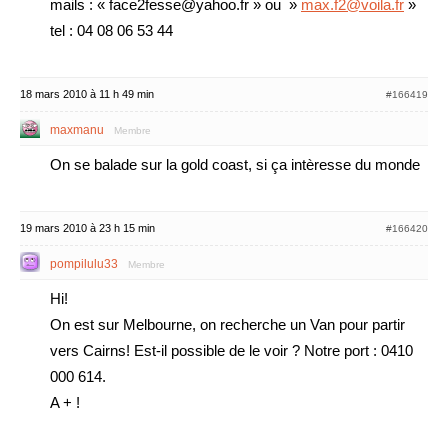
mails : « face2fesse@yahoo.fr » ou »
max.f2@voila.fr
»
tel : 04 08 06 53 44
18 mars 2010 à 11 h 49 min
#166419
maxmanu
Membre
On se balade sur la gold coast, si ça intèresse du monde
19 mars 2010 à 23 h 15 min
#166420
pompilulu33
Membre
Hi!
On est sur Melbourne, on recherche un Van pour partir
vers Cairns! Est-il possible de le voir ? Notre port : 0410
000 614.
A + !