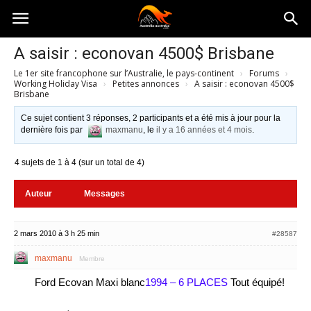
Australia-
A saisir : econovan 4500$ Brisbane
Le 1er site francophone sur l’Australie, le pays-continent
›
Forums
›
australie.com
Working Holiday Visa
›
Petites annonces
›
A saisir : econovan 4500$
Brisbane
Ce sujet contient 3 réponses, 2 participants et a été mis à jour pour la
dernière fois par
maxmanu
, le
il y a 16 années et 4 mois
.
4 sujets de 1 à 4 (sur un total de 4)
Auteur
Messages
2 mars 2010 à 3 h 25 min
#28587
maxmanu
Membre
Ford Ecovan Maxi blanc
1994 – 6 PLACES
Tout équipé!