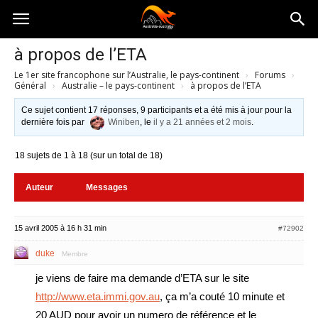
Australia-
à propos de l’ETA
Le 1er site francophone sur l’Australie, le pays-continent
›
Forums
›
australie.com
Général
›
Australie – le pays-continent
›
à propos de l’ETA
Ce sujet contient 17 réponses, 9 participants et a été mis à jour pour la
dernière fois par
Winiben
, le
il y a 21 années et 2 mois
.
18 sujets de 1 à 18 (sur un total de 18)
Auteur
Messages
15 avril 2005 à 16 h 31 min
#72902
duke
Membre
je viens de faire ma demande d’ETA sur le site
http://www.eta.immi.gov.au
, ça m’a couté 10 minute et
20 AUD pour avoir un numero de référence et le