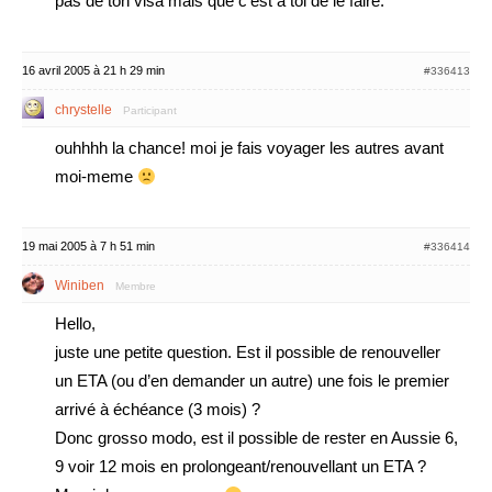
pas de ton visa mais que c’est à toi de le faire.
16 avril 2005 à 21 h 29 min
#336413
chrystelle
Participant
ouhhhh la chance! moi je fais voyager les autres avant
moi-meme
19 mai 2005 à 7 h 51 min
#336414
Winiben
Membre
Hello,
juste une petite question. Est il possible de renouveller
un ETA (ou d’en demander un autre) une fois le premier
arrivé à échéance (3 mois) ?
Donc grosso modo, est il possible de rester en Aussie 6,
9 voir 12 mois en prolongeant/renouvellant un ETA ?