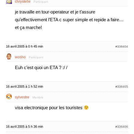
chrystelle
Participant
je travaille en tour-operateur et je t’assure
qu’effectivement l’ETA c super simple et repide a faire…
et ça marche!
16 avril 2005 à 0 h 45 min
#336404
wosho
Participant
Euh c’est quoi un ETA ? :/ /
16 avril 2005 à 1 h 52 min
#336405
sylvestre
Membre
visa electronique pour les touristes
16 avril 2005 à 5 h 36 min
#336406