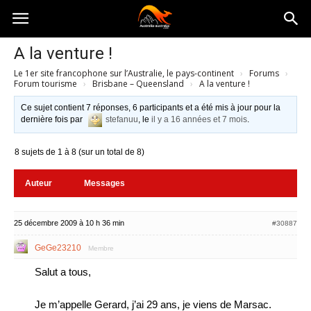
Australia-
A la venture !
Le 1er site francophone sur l’Australie, le pays-continent
›
Forums
›
australie.com
Forum tourisme
›
Brisbane – Queensland
›
A la venture !
Ce sujet contient 7 réponses, 6 participants et a été mis à jour pour la
dernière fois par
stefanuu
, le
il y a 16 années et 7 mois
.
8 sujets de 1 à 8 (sur un total de 8)
Auteur
Messages
25 décembre 2009 à 10 h 36 min
#30887
GeGe23210
Membre
Salut a tous,
Je m’appelle Gerard, j’ai 29 ans, je viens de Marsac.