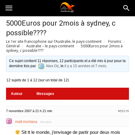
Australia-
5000Euros pour 2mois à sydney, c
possible????
australie.com
Le 1er site francophone sur l’Australie, le pays-continent
›
Forums
›
Général
›
Australie – le pays-continent
›
5000Euros pour 2mois à
sydney, c possible????
Ce sujet contient 11 réponses, 12 participants et a été mis à jour pour la
dernière fois par
Alex-Oz
, le
il y a 15 années et 7 mois
.
12 sujets de 1 à 12 (sur un total de 12)
Auteur
Messages
7 novembre 2007 à 21 h 21 min
#55176
matt montana
Membre
Slt tt le monde, j’envisage de partir pour deux mois