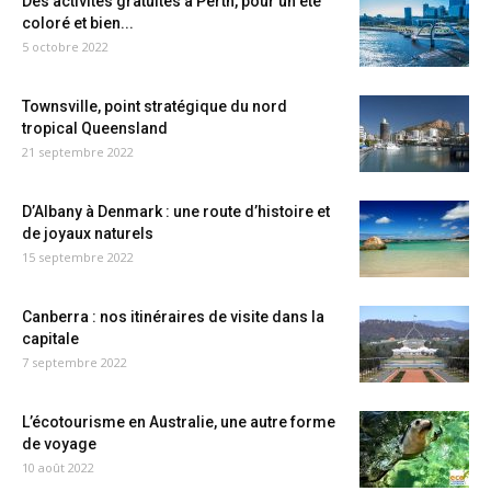
Des activités gratuites à Perth, pour un été
coloré et bien...
5 octobre 2022
Townsville, point stratégique du nord
tropical Queensland
21 septembre 2022
D’Albany à Denmark : une route d’histoire et
de joyaux naturels
15 septembre 2022
Canberra : nos itinéraires de visite dans la
capitale
7 septembre 2022
L’écotourisme en Australie, une autre forme
de voyage
10 août 2022