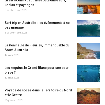
Great Ocean Road : une route entre surf,
koalas et paysages...
5 septembre 2023
Surf trip en Australie : les événements à ne
pas manquer
5 septembre 2023
La Péninsule de Fleurieu, immanquable du
South Australia
12 mai 2023
Les requins, le Grand Blanc pour une peur
bleue ?
10 mai 2023
Voyage de noces dans le Territoire du Nord
et le Centre...
25 janvier 2023