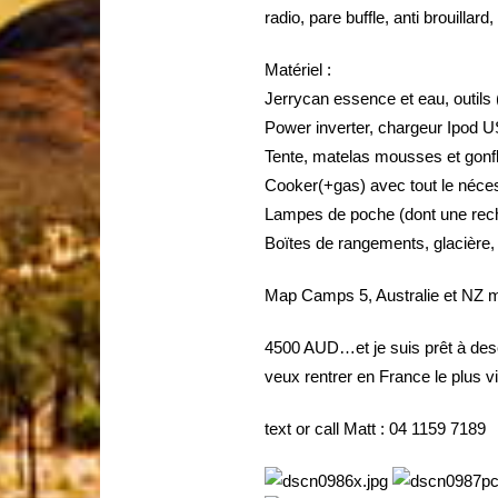
radio, pare buffle, anti brouilla
Matériel :
Jerrycan essence et eau, outils (l
Power inverter, chargeur Ipod U
Tente, matelas mousses et gonfla
Cooker(+gas) avec tout le nécess
Lampes de poche (dont une rech
Boïtes de rangements, glacière
Map Camps 5, Australie et NZ map
4500 AUD…et je suis prêt à desc
veux rentrer en France le plus vi
text or call Matt : 04 1159 7189