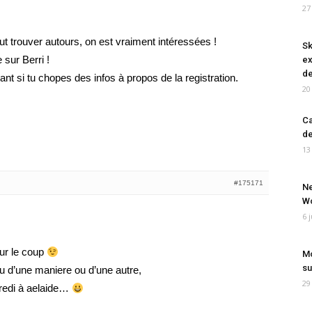
27
t trouver autours, on est vraiment intéressées !
Sk
 sur Berri !
ex
de
t si tu chopes des infos à propos de la registration.
20
Ca
de
13
#175171
Ne
Wo
6 
sur le coup
Mo
su
du d’une maniere ou d’une autre,
29
rcredi à aelaide…