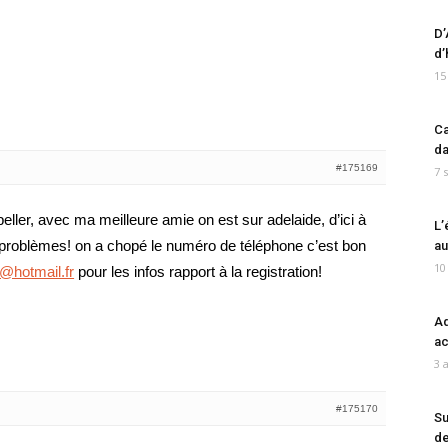
D’
d’
15
Ca
da
#175169
7 
’apeller, avec ma meilleure amie on est sur adelaide, d’ici à
L’
e problèmes! on a chopé le numéro de téléphone c’est bon
au
10
@hotmail.fr
pour les infos rapport à la registration!
Ad
ac
3 
#175170
Su
de