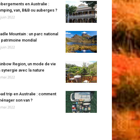
bergements en Australie :
mping, van, B&B ou auberges ?
 juin 2022
adle Mountain : un parc national
 patrimoine mondial
 juin 2022
inbow Region, un mode de vie
 synergie avec la nature
 mai 2022
ad trip en Australie : comment
énager son van ?
 mai 2022