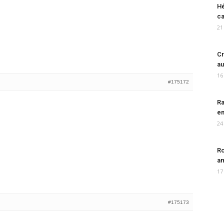
Hé
ca
21
Cr
au
16
#175172
Ra
en
24
Ro
am
17
#175173