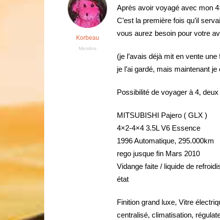
Après avoir voyagé avec mon 4×4
C’est la première fois qu’il se
vous aurez besoin pour votre av
Korbeau
Membre
(je l’avais déjà mit en vente une 
je l’ai gardé, mais maintenant j
Possibilité de voyager à 4, deux
MITSUBISHI Pajero ( GLX )
4×2-4×4 3.5L V6 Essence
1996 Automatique, 295.000km
rego jusque fin Mars 2010
Vidange faite / liquide de refro
état
Finition grand luxe, Vitre électri
centralisé, climatisation, régulat