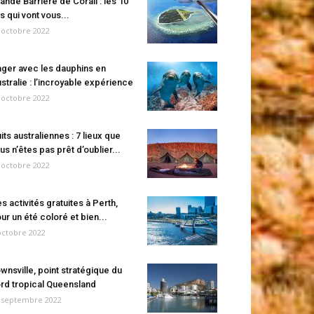
ande Barrière de Corail : les 10
es qui vont vous...
 octobre 2022
ger avec les dauphins en
stralie : l’incroyable expérience
 octobre 2022
its australiennes : 7 lieux que
us n’êtes pas prêt d’oublier...
 octobre 2022
s activités gratuites à Perth,
ur un été coloré et bien...
octobre 2022
wnsville, point stratégique du
rd tropical Queensland
 septembre 2022