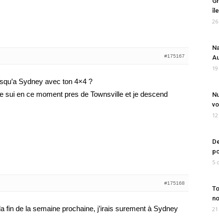
Gr
îl
26
Na
#175167
Au
19
jusqu’a Sydney avec ton 4×4 ?
. Je sui en ce moment pres de Townsville et je descend
Nu
vo
12
De
po
5 
#175168
To
no
 la fin de la semaine prochaine, j’irais surement à Sydney
21