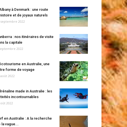
Albany à Denmark : une route
histoire et de joyaux naturels
 septembre 2022
nberra : nos itinéraires de visite
ns la capitale
septembre 2022
écotourisme en Australie, une
tre forme de voyage
 août 2022
rénaline made in Australie : les
tivités incontournables
août 2022
rf en Australie : A la recherche
 la vague...