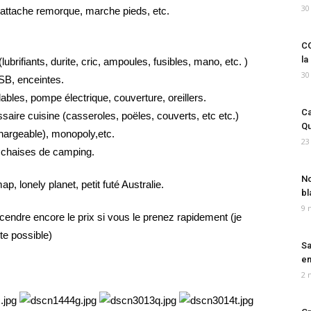
30
rd, attache remorque, marche pieds, etc.
CO
la
ubrifiants, durite, cric, ampoules, fusibles, mano, etc. )
30
SB, enceintes.
bles, pompe électrique, couverture, oreillers.
Ca
aire cuisine (casseroles, poëles, couverts, etc etc.)
Qu
argeable), monopoly,etc.
23
, chaises de camping.
No
, lonely planet, petit futé Australie.
bl
9 
endre encore le prix si vous le prenez rapidement (je
te possible)
Sa
em
2 