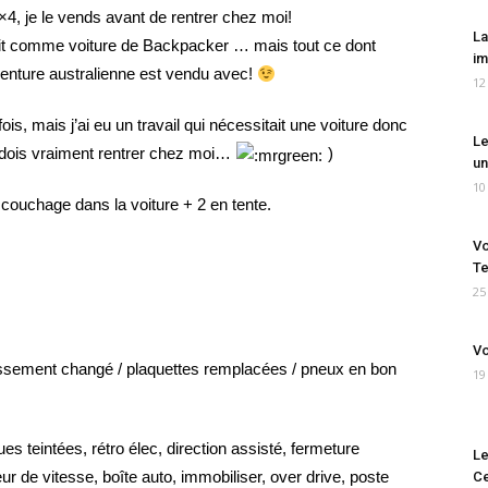
, je le vends avant de rentrer chez moi!
La
rvait comme voiture de Backpacker … mais tout ce dont
im
enture australienne est vendu avec!
12
fois, mais j’ai eu un travail qui nécessitait une voiture donc
Le
e dois vraiment rentrer chez moi…
)
un
10
 couchage dans la voiture + 2 en tente.
Vo
Te
25
Vo
idissement changé / plaquettes remplacées / pneux en bon
19
ques teintées, rétro élec, direction assisté, fermeture
Le
eur de vitesse, boîte auto, immobiliser, over drive, poste
Ce