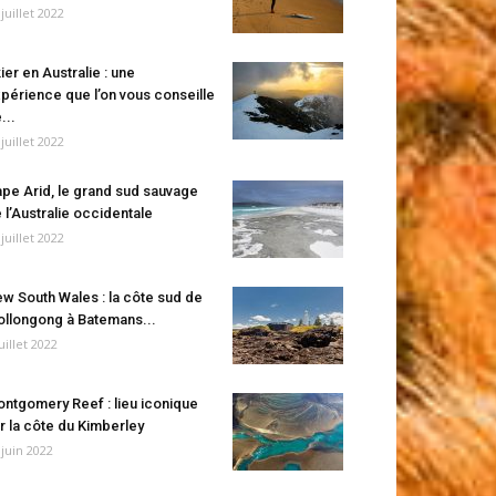
 juillet 2022
ier en Australie : une
périence que l’on vous conseille
...
 juillet 2022
pe Arid, le grand sud sauvage
 l’Australie occidentale
 juillet 2022
w South Wales : la côte sud de
llongong à Batemans...
juillet 2022
ntgomery Reef : lieu iconique
r la côte du Kimberley
 juin 2022