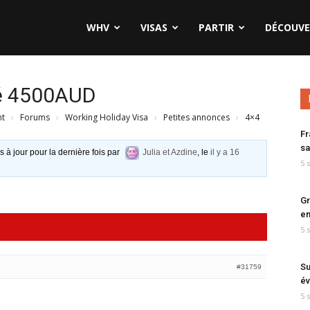
WHV
VISAS
PARTIR
DÉCOUVE
pé 4500AUD
nt
›
Forums
›
Working Holiday Visa
›
Petites annonces
›
4×4
Fr
sa
s à jour pour la dernière fois par
Julia et Azdine
, le
il y a 16
5 
Gr
en
5 
Su
#31759
év
5 