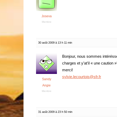
Joseva
Membre
30 août 2009 à 13 h 11 min
Bonjour, nous sommes intéréssées
charges et y’at’il « une caution »
merci!
sylvie.lecourtois@sfr.fr
Sandy
Angie
Membre
31 août 2009 à 23 h 50 min