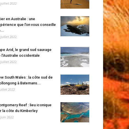
 juillet 2022
ier en Australie : une
périence que l’on vous conseille
...
 juillet 2022
pe Arid, le grand sud sauvage
 l’Australie occidentale
 juillet 2022
w South Wales : la côte sud de
llongong à Batemans...
juillet 2022
ntgomery Reef : lieu iconique
r la côte du Kimberley
 juin 2022