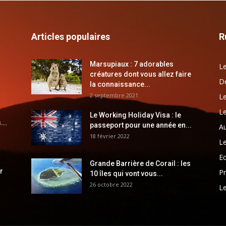
Articles populaires
R
Marsupiaux : 7 adorables
Le
créatures dont vous allez faire
Dé
la connaissance...
2 septembre 2021
Le
Le
Le Working Holiday Visa : le
...
passeport pour une année en...
Au
18 février 2022
Le
E
Grande Barrière de Corail : les
r
Pr
10 îles qui vont vous...
26 octobre 2022
Le