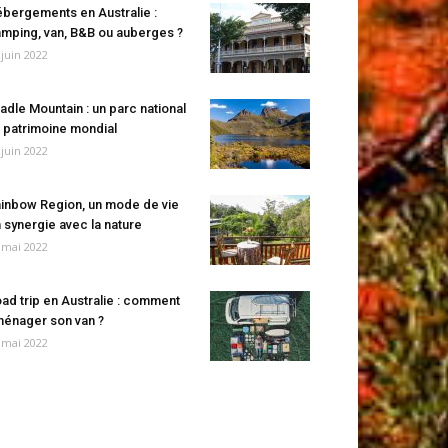
bergements en Australie :
mping, van, B&B ou auberges ?
 juin 2022
adle Mountain : un parc national
 patrimoine mondial
 juin 2022
inbow Region, un mode de vie
 synergie avec la nature
 mai 2022
ad trip en Australie : comment
énager son van ?
 mai 2022