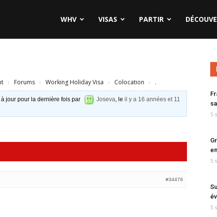
WHV
VISAS
PARTIR
DÉCOUVE
nt
›
Forums
›
Working Holiday Visa
›
Colocation
›
.
Fr
 à jour pour la dernière fois par
Joseva
, le
il y a 16 années et 11
sa
5 
Gr
en
5 
#34476
Su
év
5 