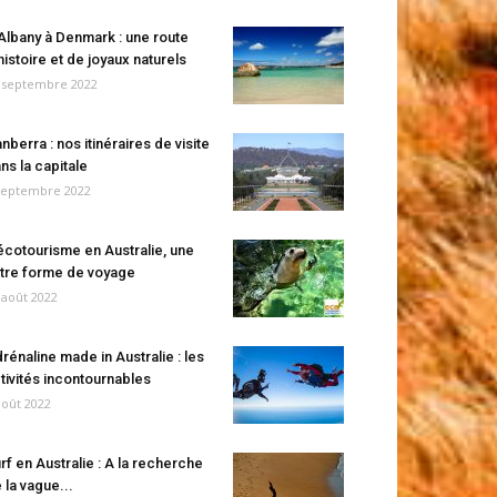
Albany à Denmark : une route
histoire et de joyaux naturels
 septembre 2022
nberra : nos itinéraires de visite
ns la capitale
septembre 2022
écotourisme en Australie, une
tre forme de voyage
 août 2022
rénaline made in Australie : les
tivités incontournables
août 2022
rf en Australie : A la recherche
 la vague...