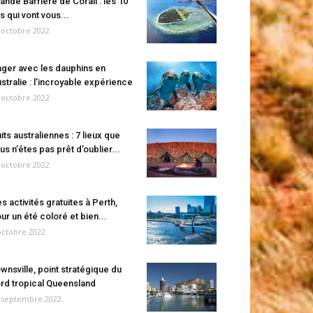
ande Barrière de Corail : les 10
es qui vont vous...
 octobre 2022
ger avec les dauphins en
stralie : l’incroyable expérience
 octobre 2022
its australiennes : 7 lieux que
us n’êtes pas prêt d’oublier...
 octobre 2022
s activités gratuites à Perth,
ur un été coloré et bien...
octobre 2022
wnsville, point stratégique du
rd tropical Queensland
 septembre 2022