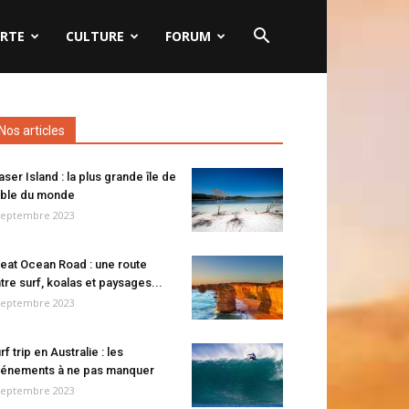
RTE
CULTURE
FORUM
Nos articles
aser Island : la plus grande île de
ble du monde
septembre 2023
eat Ocean Road : une route
tre surf, koalas et paysages...
septembre 2023
rf trip en Australie : les
énements à ne pas manquer
septembre 2023