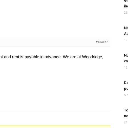
Gr
îl
26
Na
Au
19
#184167
Nu
nt and rent is payable in advance. We are at Woodridge,
vo
12
De
po
5 
To
no
21