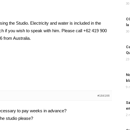
30
CO
ing the Studio. Electricity and water is included in the
la
 if you wish to speak with him. Please call +62 419 900
30
 from Australia.
Ca
Qu
23
No
bl
9 
#184166
Sa
em
necessary to pay weeks in advance?
2 
 the studio please?