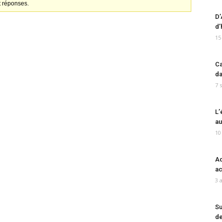
t réponses.
D’
d’
15
Ca
da
7 
L’
au
10
Ad
ac
3 
Su
de