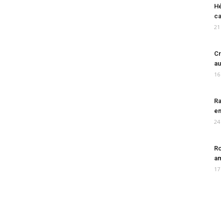
Hé
ca
21
Cr
au
16
Ra
en
24
Ro
am
17