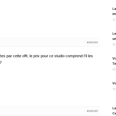
La
im
12
Le
un
#184164
10
 par cette offr, le prix pour ce studio comprend t’il les
Vo
?
Te
25
Vo
19
Le
#184165
Ce