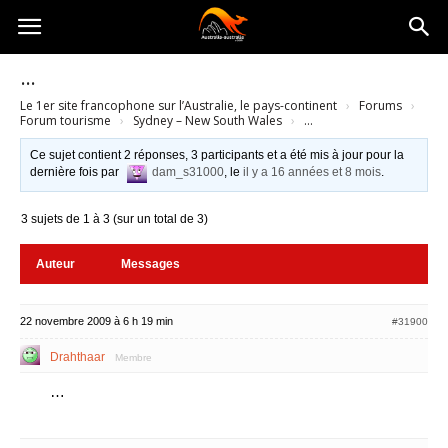
Australia-
…
Le 1er site francophone sur l’Australie, le pays-continent
›
Forums
›
australie.com
Forum tourisme
›
Sydney – New South Wales
›
…
Ce sujet contient 2 réponses, 3 participants et a été mis à jour pour la
dernière fois par
dam_s31000
, le
il y a 16 années et 8 mois
.
3 sujets de 1 à 3 (sur un total de 3)
Auteur
Messages
22 novembre 2009 à 6 h 19 min
#31900
Drahthaar
Membre
…