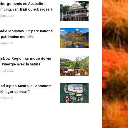
bergements en Australie :
mping, van, B&B ou auberges ?
 juin 2022
adle Mountain : un parc national
 patrimoine mondial
 juin 2022
inbow Region, un mode de vie
 synergie avec la nature
 mai 2022
ad trip en Australie : comment
énager son van ?
 mai 2022