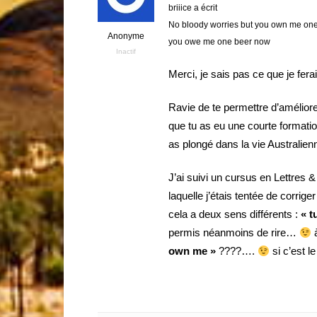
briiice a écrit
No bloody worries but you own me one 
Anonyme
you owe me one beer now
Inactif
Merci, je sais pas ce que je ferai
Ravie de te permettre d’amélior
que tu as eu une courte formatio
as plongé dans la vie Australienn
J’ai suivi un cursus en Lettres 
laquelle j’étais tentée de corrig
cela a deux sens différents :
« t
permis néanmoins de rire…
à
own me »
????….
si c’est le