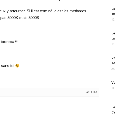
La
peux y retourner. Si il est terminé, c est les methodes
im
est pas 3000K mais 3000$
12
Le
un
beer now !!!
10
Vo
Te
i sans toi
25
Vo
19
#112196
Le
Ce