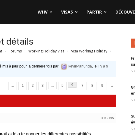
WHV
VISAS
PARTIR
DÉCOUVE
t détails
nt
›
Forums
›
Working Holiday Visa
›
Visa Working Holiday
›
Fr
sa
é mis à jour pour la dernière fois par
kevin-tanunda
, le
il y a 9
5 
6
…
←
1
2
3
5
7
8
9
→
Gr
en
5 
Su
#112195
év
5 
it aidé a te donner les differentes possibilités.