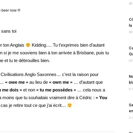
30
beer now !!!
CO
la
 sans toi
30
er ton Anglais
Kidding…. Tu t’exprimes bien d’autant
Ca
n si je me souviens bien à ton arrivée à Brisbane, puis tu
Qu
e et tu te débrouilles bien.
23
& Civilisations Anglo Saxonnes… c’est la raison pour
No
er…
« owe me »
au lieu de
« own me »
… d’autant que
bl
9 
u me dois »
et non
« tu me possèdes »
… cela nous a
 moins que tu souhaitais vraiment dire à Cédric :
« You
 cas je retire tout ce que j’ai écrit…
Sa
em
2 