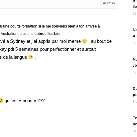
Gr
#112197
îl
26
u une courte formation si je me souviens bien à ton arrivée à
Na
Australienne et tu te débrouilles bien.
Au
rivé a Sydney et j ai appris par moi meme
, au bout de
19
kay pdt 5 semaines pour perfectionner et surtout
s de la langue
.
Nu
vo
12
De
e…
po
qui est « nous » ???
5 
To
no
21