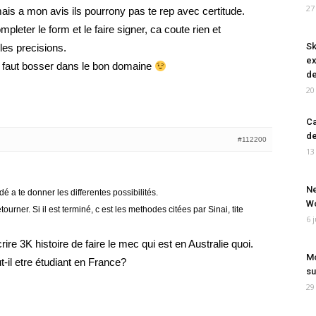
27
ais a mon avis ils pourrony pas te rep avec certitude.
pleter le form et le faire signer, ca coute rien et
Sk
les precisions.
ex
on faut bosser dans le bon domaine
de
20
Ca
de
#112200
13
Ne
é a te donner les differentes possibilités.
Wo
etourner. Si il est terminé, c est les methodes citées par Sinai, tite
6 
ire 3K histoire de faire le mec qui est en Australie quoi.
Mo
t-il etre étudiant en France?
su
29