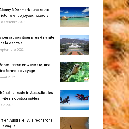
Albany à Denmark : une route
histoire et de joyaux naturels
 septembre 2022
nberra : nos itinéraires de visite
ns la capitale
septembre 2022
écotourisme en Australie, une
tre forme de voyage
 août 2022
rénaline made in Australie : les
tivités incontournables
août 2022
rf en Australie : A la recherche
 la vague...