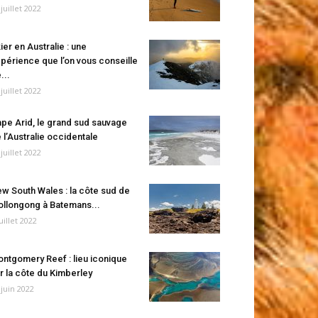
 juillet 2022
ier en Australie : une
périence que l’on vous conseille
...
 juillet 2022
pe Arid, le grand sud sauvage
 l’Australie occidentale
 juillet 2022
w South Wales : la côte sud de
llongong à Batemans...
juillet 2022
ntgomery Reef : lieu iconique
r la côte du Kimberley
 juin 2022