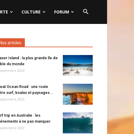
RTE
CULTURE
FORUM
Nos articles
aser Island : la plus grande île de
ble du monde
septembre 2023
eat Ocean Road : une route
tre surf, koalas et paysages...
septembre 2023
rf trip en Australie : les
énements à ne pas manquer
septembre 2023