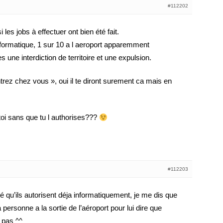
#112202
i les jobs à effectuer ont bien été fait.
nformatique, 1 sur 10 a l aeroport apparemment
es une interdiction de territoire et une expulsion.
ntrez chez vous », oui il te diront surement ca mais en
.
toi sans que tu l authorises???
#112203
é qu’ils autorisent déja informatiquement, je me dis que
 personne a la sortie de l’aéroport pour lui dire que
e pas ^^