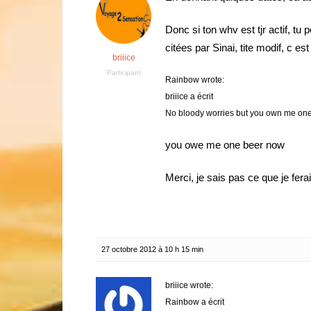
Donc si ton whv est tjr actif, tu 
citées par Sinai, tite modif, c 
briiice
Participant
Rainbow wrote:
briiice a écrit
No bloody worries but you own me one 
you owe me one beer now
Merci, je sais pas ce que je fera
27 octobre 2012 à 10 h 15 min
briiice wrote:
Rainbow a écrit