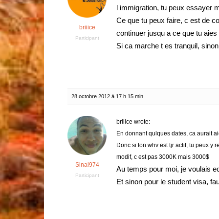
l immigration, tu peux essayer m
Ce que tu peux faire, c est de com
briiice
continuer jusqu a ce que tu aies 
Participant
Si ca marche t es tranquil, sin
28 octobre 2012 à 17 h 15 min
briiice wrote:
En donnant qulques dates, ca aurait aid
Donc si ton whv est tjr actif, tu peux y r
modif, c est pas 3000K mais 3000$
Sinai974
Au temps pour moi, je voulais ecr
Participant
Et sinon pour le student visa, fau