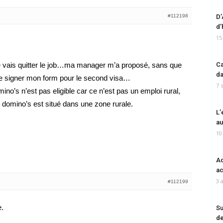
#112198
D’
d’
15
je vais quitter le job…ma manager m’a proposé, sans que
Ca
da
, de signer mon form pour le second visa…
7 
no’s n’est pas eligible car ce n’est pas un emploi rural,
 domino’s est situé dans une zone rurale.
L’
au
10
Ad
ac
3 
#112199
e.
Su
de