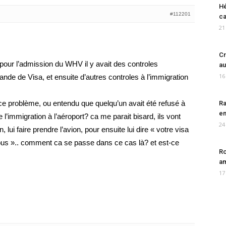
Hé
#112201
ca
21
Cr
pour l’admission du WHV il y avait des controles
au
16
nde de Visa, et ensuite d’autres controles à l’immigration
ce problème, ou entendu que quelqu’un avait été refusé à
Ra
en
 l’immigration à l’aéroport? ca me parait bisard, ils vont
24
 lui faire prendre l’avion, pour ensuite lui dire « votre visa
vous ».. comment ca se passe dans ce cas là? et est-ce
Ro
am
17