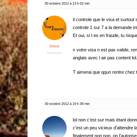
30 octobre 2012 à 13 h 02 min
il controle que le visa et surtout s
controle 1 sur 7 a la demande i
Et oui, si t es en fraude, tu risqu
briiice
« votre visa n est pas valide, re
Participant
anglais avec l air pas content lol
T aimerai que qqun rentre chez 
30 octobre 2012 à 19 h 39 min
lol non c’est sur mais étant donn
c’est un peu vicieux d’attendre la
finalement non non, on l’autoris