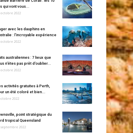
ande Barrière de Corail : les 10
es qui vont vous...
 octobre 2022
ger avec les dauphins en
stralie : l’incroyable expérience
 octobre 2022
its australiennes : 7 lieux que
us n’êtes pas prêt d’oublier...
 octobre 2022
s activités gratuites à Perth,
ur un été coloré et bien...
octobre 2022
wnsville, point stratégique du
rd tropical Queensland
 septembre 2022