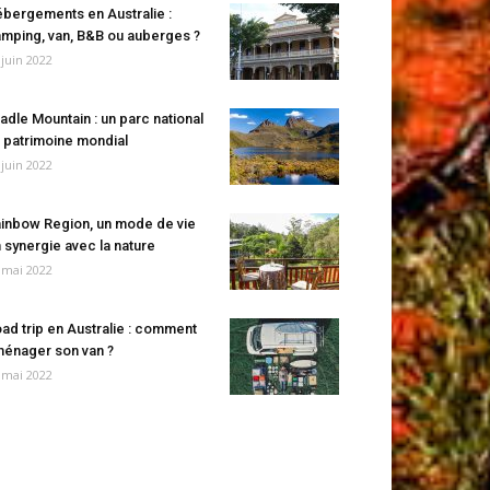
bergements en Australie :
mping, van, B&B ou auberges ?
 juin 2022
adle Mountain : un parc national
 patrimoine mondial
 juin 2022
inbow Region, un mode de vie
 synergie avec la nature
 mai 2022
ad trip en Australie : comment
énager son van ?
 mai 2022