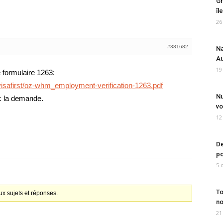
Gr
îl
26
#381682
Na
Au
19
e formulaire 1263:
visafirst/oz-whm_employment-verification-1263.pdf
Nu
ec la demande.
vo
12
De
po
5 
To
x sujets et réponses.
no
21