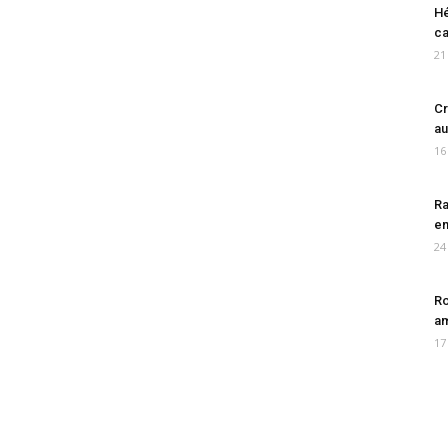
Hé
ca
21
Cr
au
16
Ra
en
24
Ro
am
17