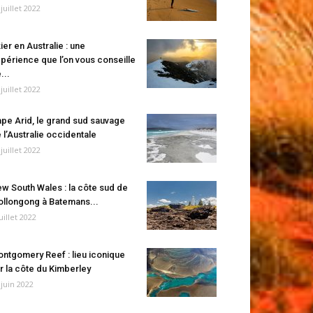
 juillet 2022
ier en Australie : une
périence que l’on vous conseille
...
 juillet 2022
pe Arid, le grand sud sauvage
 l’Australie occidentale
 juillet 2022
w South Wales : la côte sud de
llongong à Batemans...
juillet 2022
ntgomery Reef : lieu iconique
r la côte du Kimberley
 juin 2022