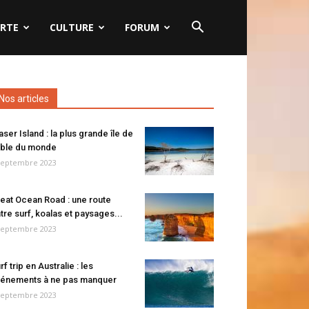
RTE
CULTURE
FORUM
Nos articles
aser Island : la plus grande île de
ble du monde
septembre 2023
eat Ocean Road : une route
tre surf, koalas et paysages...
septembre 2023
rf trip en Australie : les
énements à ne pas manquer
septembre 2023