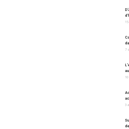
D’
d’
15
Ca
da
7 
L’
au
10
Ad
ac
3 
Su
de