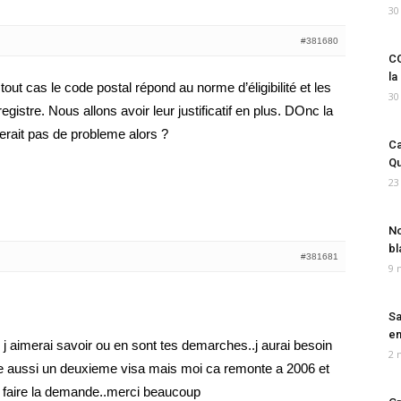
30
#381680
CO
la
En tout cas le code postal répond au norme d’éligibilité et les
30
registre. Nous allons avoir leur justificatif en plus. DOnc la
erait pas de probleme alors ?
Ca
Qu
23
No
bl
#381681
9 
Sa
em
 j aimerai savoir ou en sont tes demarches..j aurai besoin
2 
aire aussi un deuxieme visa mais moi ca remonte a 2006 et
r faire la demande..merci beaucoup