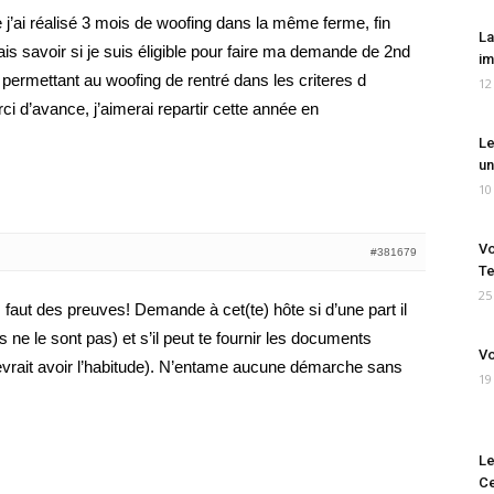
j’ai réalisé 3 mois de woofing dans la même ferme, fin
La
s savoir si je suis éligible pour faire ma demande de 2nd
im
n permettant au woofing de rentré dans les criteres d
12
rci d’avance, j’aimerai repartir cette année en
Le
un
10
Vo
#381679
Te
25
s faut des preuves! Demande à cet(te) hôte si d’une part il
s ne le sont pas) et s’il peut te fournir les documents
Vo
l devrait avoir l’habitude). N’entame aucune démarche sans
19
Le
Ce