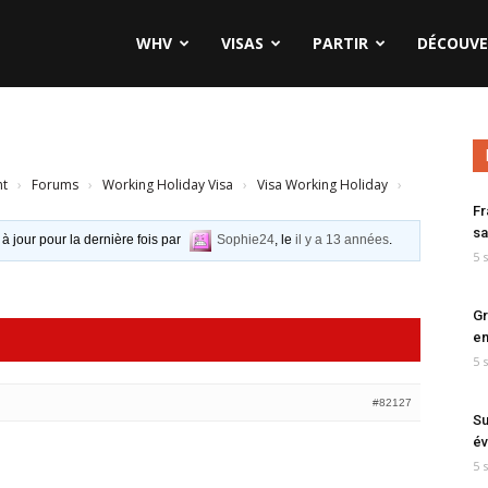
WHV
VISAS
PARTIR
DÉCOUVE
nt
›
Forums
›
Working Holiday Visa
›
Visa Working Holiday
›
Fr
sa
 à jour pour la dernière fois par
Sophie24
, le
il y a 13 années
.
5 
Gr
en
5 
#82127
Su
év
5 