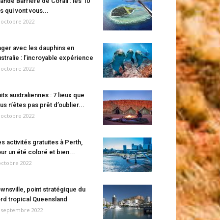
ande Barrière de Corail : les 10
es qui vont vous...
 octobre 2022
ger avec les dauphins en
stralie : l’incroyable expérience
 octobre 2022
its australiennes : 7 lieux que
us n’êtes pas prêt d’oublier...
 octobre 2022
s activités gratuites à Perth,
ur un été coloré et bien...
octobre 2022
wnsville, point stratégique du
rd tropical Queensland
 septembre 2022