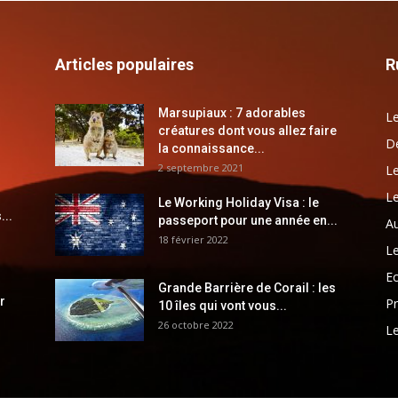
Articles populaires
R
Marsupiaux : 7 adorables
Le
créatures dont vous allez faire
Dé
la connaissance...
2 septembre 2021
Le
Le
Le Working Holiday Visa : le
...
passeport pour une année en...
Au
18 février 2022
Le
E
Grande Barrière de Corail : les
r
Pr
10 îles qui vont vous...
26 octobre 2022
Le