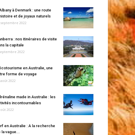
Albany à Denmark : une route
histoire et de joyaux naturels
 septembre 2022
nberra : nos itinéraires de visite
ns la capitale
septembre 2022
écotourisme en Australie, une
tre forme de voyage
 août 2022
rénaline made in Australie : les
tivités incontournables
août 2022
rf en Australie : A la recherche
 la vague...