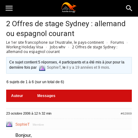
Australia-
2 Offres de stage Sydney : allemand
ou espagnol courant
australie.com
Le 1er site francophone sur l’Australie, le pays-continent
›
Forums
›
Working Holiday Visa
›
Jobs whv
›
2 Offres de stage Sydney :
allemand ou espagnol courant
Ce sujet contient 5 réponses, 4 participants et a été mis à jour pour la
dernière fois par
SophieT
, le
il y a 19 années et 9 mois
.
6 sujets de 1 à 6 (sur un total de 6)
Auteur
Messages
23 octobre 2006 à 12 h 32 min
#62869
SophieT
Membre
Bonjour,