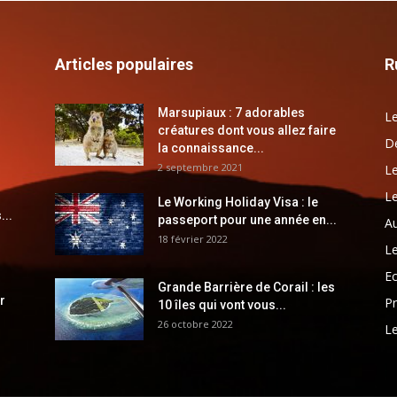
Articles populaires
R
Marsupiaux : 7 adorables
Le
créatures dont vous allez faire
Dé
la connaissance...
2 septembre 2021
Le
Le
Le Working Holiday Visa : le
...
passeport pour une année en...
Au
18 février 2022
Le
E
Grande Barrière de Corail : les
r
Pr
10 îles qui vont vous...
26 octobre 2022
Le