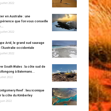
 juillet 2022
ier en Australie : une
périence que l’on vous conseille
...
 juillet 2022
pe Arid, le grand sud sauvage
 l’Australie occidentale
 juillet 2022
w South Wales : la côte sud de
llongong à Batemans...
juillet 2022
ntgomery Reef : lieu iconique
r la côte du Kimberley
 juin 2022