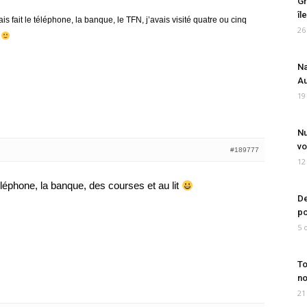
Gr
îl
ais fait le téléphone, la banque, le TFN, j’avais visité quatre ou cinq
26
e
Na
Au
19
Nu
vo
#189777
12
 téléphone, la banque, des courses et au lit
De
po
5 
To
no
21