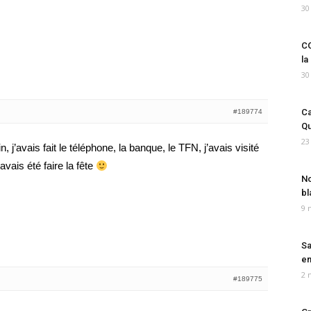
30
CO
la
30
Ca
#189774
Qu
23
, j’avais fait le téléphone, la banque, le TFN, j’avais visité
’avais été faire la fête
No
bl
9 
Sa
em
2 
#189775