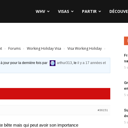
WHV
VISAS
PARTIR
DÉCOUVE
nt
›
Forums
›
Working Holiday Visa
›
Visa Working Holiday
›
Fr
sa
 à jour pour la dernière fois par
arthur313
, le
il y a 17 années et
5 
Gr
en
5 
Su
#36151
év
5 
ute bête mais qui peut avoir son importance