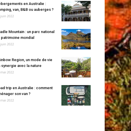
bergements en Australie :
mping, van, B&B ou auberges ?
 juin 2022
adle Mountain : un parc national
 patrimoine mondial
 juin 2022
inbow Region, un mode de vie
 synergie avec la nature
 mai 2022
ad trip en Australie : comment
énager son van ?
 mai 2022