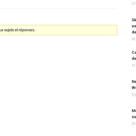
27
Sk
ex
x sujets et réponses.
de
20
Ca
de
13
Ne
Wo
6 
Mo
su
29