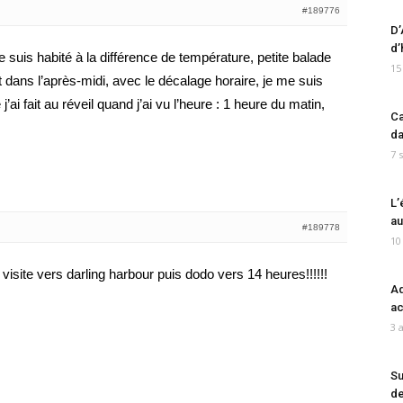
#189776
D’
d’
 suis habité à la différence de température, petite balade
15
Et dans l’après-midi, avec le décalage horaire, je me suis
j’ai fait au réveil quand j’ai vu l’heure : 1 heure du matin,
Ca
da
7 
L’
au
#189778
10
visite vers darling harbour puis dodo vers 14 heures!!!!!!
Ad
ac
3 
Su
de