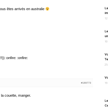
La
vous êtes arrivés en australie
im
12
Le
un
10
Vo
)) :onfire: :onfire:
Te
25
Vo
19
#189773
s la couette, manger.
Le
Ce