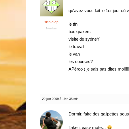
qu’avez vous fait le 1er jour où 
skibidiop
le tfn
Membre
backpakers
visite de sydneY
le travail
le van
les courses?
APéroo ( je sais pas dites moi!!!!!!
22 juin 2009 à 19 h 35 min
Dormir, faire des galipettes sou
Take it easy mate…