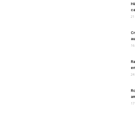
Hé
ca
21
Cr
au
16
Ra
en
24
Ro
am
17