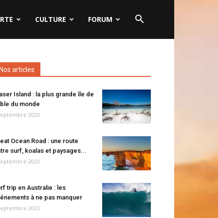
RTE
CULTURE
FORUM
Nos articles
aser Island : la plus grande île de
ble du monde
septembre 2023
eat Ocean Road : une route
tre surf, koalas et paysages...
septembre 2023
rf trip en Australie : les
énements à ne pas manquer
septembre 2023