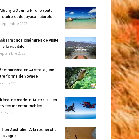
Albany à Denmark : une route
histoire et de joyaux naturels
 septembre 2022
nberra : nos itinéraires de visite
ns la capitale
septembre 2022
écotourisme en Australie, une
tre forme de voyage
 août 2022
rénaline made in Australie : les
tivités incontournables
août 2022
rf en Australie : A la recherche
 la vague...