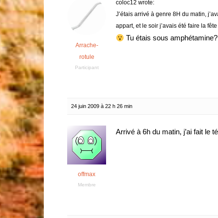
coloc12 wrote:
J’étais arrivé à genre 8H du matin, j’av
appart, et le soir j’avais été faire la fêt
Tu étais sous amphétamine?
Arrache-
rotule
Participant
24 juin 2009 à 22 h 26 min
Arrivé à 6h du matin, j’ai fait le
offmax
Membre