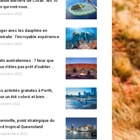
ande Barrière de Corail : les 10
es qui vont vous...
 octobre 2022
ger avec les dauphins en
stralie : l’incroyable expérience
 octobre 2022
its australiennes : 7 lieux que
us n’êtes pas prêt d’oublier...
 octobre 2022
s activités gratuites à Perth,
ur un été coloré et bien...
octobre 2022
wnsville, point stratégique du
rd tropical Queensland
 septembre 2022