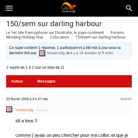
Australia-
150/sem sur darling harbour
Le 1er site francophone sur l’Australie, le pays-continent
›
Forums
›
australie.com
Working Holiday Visa
›
Colocation
›
150/sem sur darling harbour
Ce sujet contient 1 réponse, 1 participant et a été mis à jour pour la
dernière fois par
romaincdg
, le
il y a 16 années et 5 mois
.
2 sujets de 1 à 2 (sur un total de 2)
Auteur
Messages
23 février 2010 à 4 h 47 min
#28797
romaincdg
Membre
slt a tous !!
comme j`avais un peu chercher pour ma colloc et que je