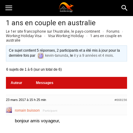
Australia-
1 ans en couple en australie
Le 1er site francophone sur l’Australie, le pays-continent
›
Forums
›
australie.com
Working Holiday Visa
›
Visa Working Holiday
›
1 ans en couple en
australie
Ce sujet contient 5 réponses, 2 participants et a été mis à jour pour la
dernière fois par
kevin-tanunda
, le
il y a 9 années et 4 mois
.
6 sujets de 1 à 6 (sur un total de 6)
Auteur
Messages
23 mars 2017 à 15 h 25 min
#668156
romain buisson
Participant
bonjour amis voyageur,