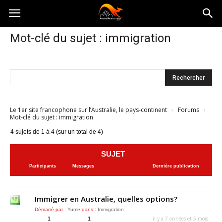
Australia-
Mot-clé du sujet : immigration
australie.com
Le 1er site francophone sur l’Australie, le pays-continent
›
Forums
›
Mot-clé du sujet : immigration
4 sujets de 1 à 4 (sur un total de 4)
SUJET
Participants
Messages
Dernière publication
Immigrer en Australie, quelles options?
Démarré par :
Yume
dans :
Immigration
il y a 7 années et 5 mois
1
1