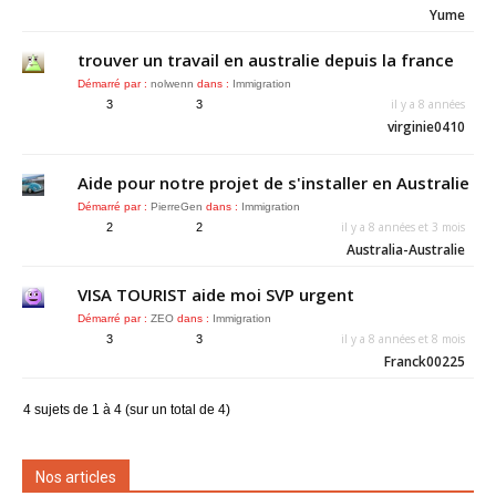
Yume
trouver un travail en australie depuis la france
Démarré par :
nolwenn
dans :
Immigration
il y a 8 années
3
3
virginie0410
Aide pour notre projet de s'installer en Australie
Démarré par :
PierreGen
dans :
Immigration
il y a 8 années et 3 mois
2
2
Australia-Australie
VISA TOURIST aide moi SVP urgent
Démarré par :
ZEO
dans :
Immigration
il y a 8 années et 8 mois
3
3
Franck00225
4 sujets de 1 à 4 (sur un total de 4)
Nos articles