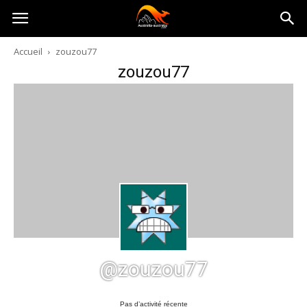
Australia-
Accueil
zouzou77
zouzou77
australie.com
@zouzou77
Pas d’activité récente