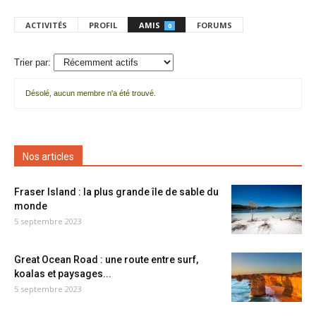
ACTIVITÉS
PROFIL
AMIS
FORUMS
0
Trier par:
Désolé, aucun membre n'a été trouvé.
Mes
amis
Nos articles
Fraser Island : la plus grande île de sable du
monde
5 septembre 2023
Great Ocean Road : une route entre surf,
koalas et paysages...
5 septembre 2023