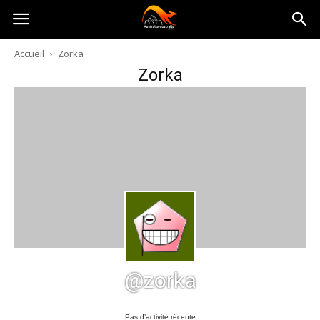
Australia-
Accueil
Zorka
Zorka
australie.com
@zorka
Pas d’activité récente