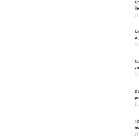
Gr
îl
26
Na
Au
19
Nu
vo
12
De
po
5 
To
no
21