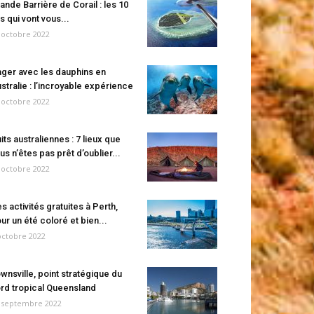
ande Barrière de Corail : les 10
es qui vont vous...
 octobre 2022
ger avec les dauphins en
stralie : l’incroyable expérience
 octobre 2022
its australiennes : 7 lieux que
us n’êtes pas prêt d’oublier...
 octobre 2022
s activités gratuites à Perth,
ur un été coloré et bien...
octobre 2022
wnsville, point stratégique du
rd tropical Queensland
 septembre 2022