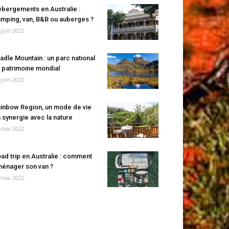
bergements en Australie :
mping, van, B&B ou auberges ?
 juin 2022
adle Mountain : un parc national
 patrimoine mondial
 juin 2022
inbow Region, un mode de vie
 synergie avec la nature
 mai 2022
ad trip en Australie : comment
énager son van ?
 mai 2022