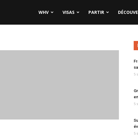
WHV
VISAS
PARTIR
DÉCOUVE
Fr
sa
5 
Gr
en
5 
Su
év
5 