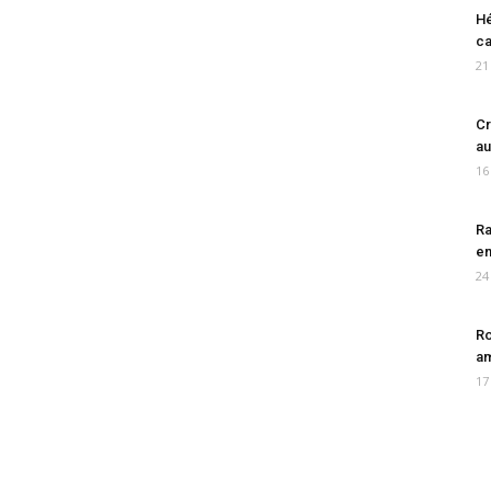
Hé
ca
21
Cr
au
16
Ra
en
24
Ro
am
17