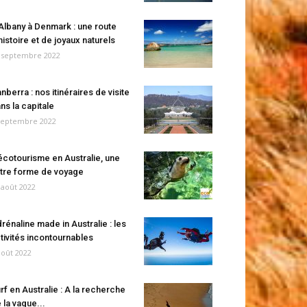
Albany à Denmark : une route
histoire et de joyaux naturels
 septembre 2022
nberra : nos itinéraires de visite
ns la capitale
septembre 2022
écotourisme en Australie, une
tre forme de voyage
 août 2022
rénaline made in Australie : les
tivités incontournables
août 2022
rf en Australie : A la recherche
 la vague...