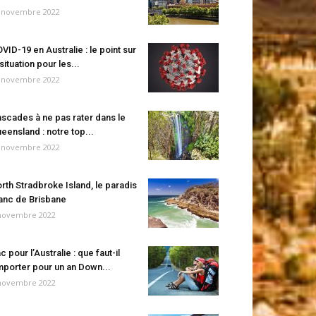
 novembre 2022
VID-19 en Australie : le point sur
 situation pour les...
 novembre 2022
scades à ne pas rater dans le
eensland : notre top...
 novembre 2022
rth Stradbroke Island, le paradis
anc de Brisbane
novembre 2022
c pour l’Australie : que faut-il
porter pour un an Down...
novembre 2022