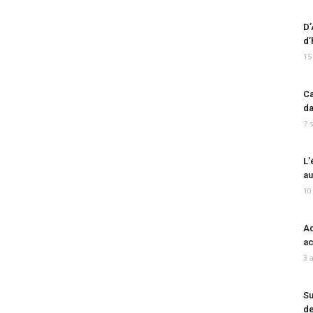
D’
d’
15
Ca
da
7 
L’
au
10
Ad
ac
3 
Su
de