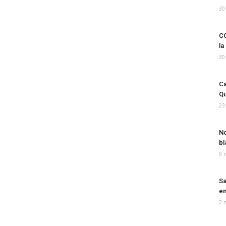
30
CO
la
30
Ca
Qu
23
No
bl
9 
Sa
em
2 