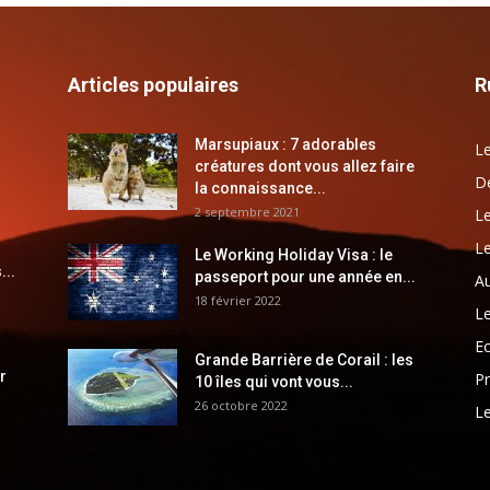
Articles populaires
R
Marsupiaux : 7 adorables
Le
créatures dont vous allez faire
Dé
la connaissance...
2 septembre 2021
Le
Le
Le Working Holiday Visa : le
...
passeport pour une année en...
Au
18 février 2022
Le
E
Grande Barrière de Corail : les
r
Pr
10 îles qui vont vous...
26 octobre 2022
Le