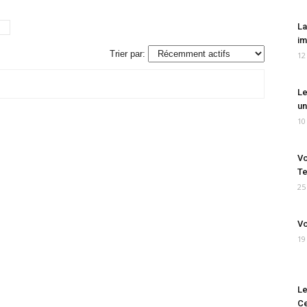
La
im
Trier par:
12
Le
un
10
Vo
Te
25
Vo
19
Le
Ce