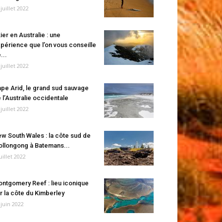
 juillet 2022
ier en Australie : une
périence que l’on vous conseille
...
 juillet 2022
pe Arid, le grand sud sauvage
 l’Australie occidentale
 juillet 2022
w South Wales : la côte sud de
llongong à Batemans...
juillet 2022
ntgomery Reef : lieu iconique
r la côte du Kimberley
 juin 2022