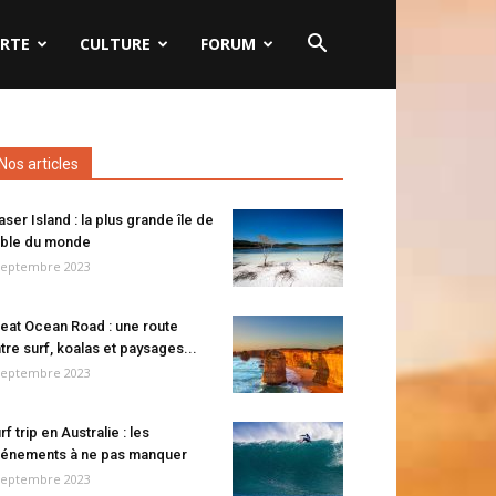
RTE
CULTURE
FORUM
Nos articles
aser Island : la plus grande île de
ble du monde
septembre 2023
eat Ocean Road : une route
tre surf, koalas et paysages...
septembre 2023
rf trip en Australie : les
énements à ne pas manquer
septembre 2023