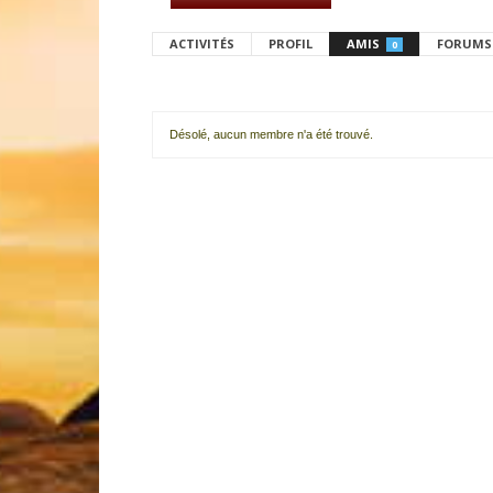
ACTIVITÉS
PROFIL
AMIS
FORUMS
0
Désolé, aucun membre n'a été trouvé.
Mes
amis