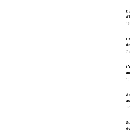
D’
d’
15
Ca
da
7 
L’
au
10
Ad
ac
3 
Su
de