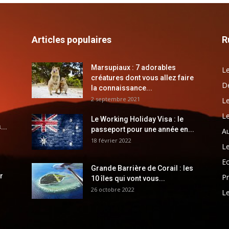
Articles populaires
R
Marsupiaux : 7 adorables
Le
créatures dont vous allez faire
Dé
la connaissance...
2 septembre 2021
Le
Le
Le Working Holiday Visa : le
...
passeport pour une année en...
Au
18 février 2022
Le
E
Grande Barrière de Corail : les
r
Pr
10 îles qui vont vous...
26 octobre 2022
Le