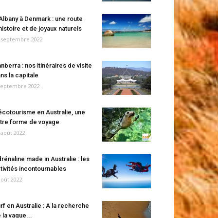
Albany à Denmark : une route
histoire et de joyaux naturels
 septembre 2022
nberra : nos itinéraires de visite
ns la capitale
septembre 2022
écotourisme en Australie, une
tre forme de voyage
 août 2022
rénaline made in Australie : les
tivités incontournables
août 2022
rf en Australie : A la recherche
 la vague...