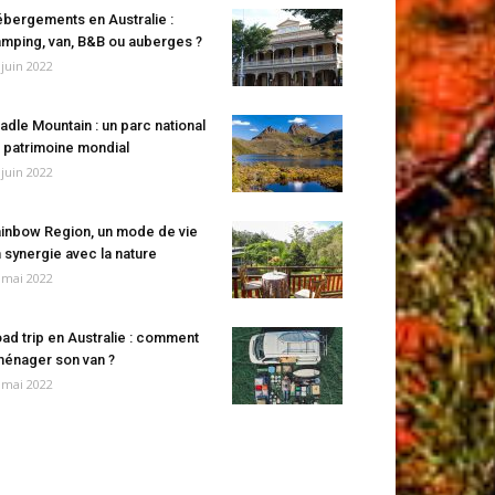
bergements en Australie :
mping, van, B&B ou auberges ?
 juin 2022
adle Mountain : un parc national
 patrimoine mondial
 juin 2022
inbow Region, un mode de vie
 synergie avec la nature
 mai 2022
ad trip en Australie : comment
énager son van ?
 mai 2022