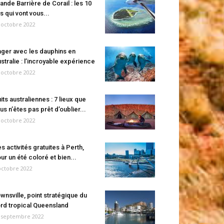
ande Barrière de Corail : les 10
es qui vont vous...
 octobre 2022
ger avec les dauphins en
stralie : l’incroyable expérience
 octobre 2022
its australiennes : 7 lieux que
us n’êtes pas prêt d’oublier...
 octobre 2022
s activités gratuites à Perth,
ur un été coloré et bien...
octobre 2022
wnsville, point stratégique du
rd tropical Queensland
 septembre 2022