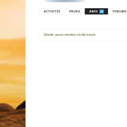
ACTIVITÉS
PROFIL
AMIS
FORUMS
0
Désolé, aucun membre n'a été trouvé.
Mes
amis