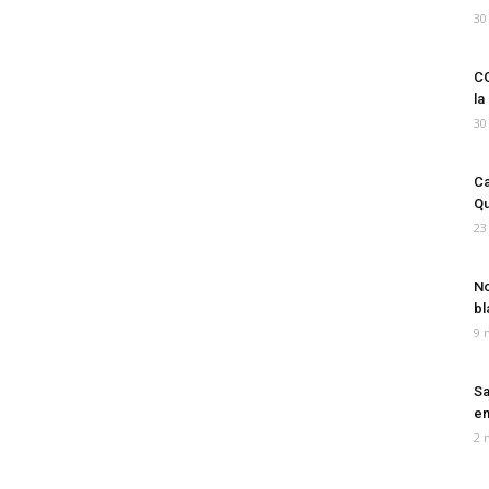
30
CO
la
30
Ca
Qu
23
No
bl
9 
Sa
em
2 