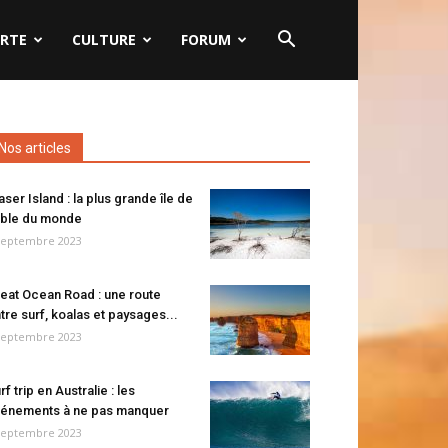
RTE
CULTURE
FORUM
Nos articles
aser Island : la plus grande île de
ble du monde
septembre 2023
eat Ocean Road : une route
tre surf, koalas et paysages...
septembre 2023
rf trip en Australie : les
énements à ne pas manquer
septembre 2023