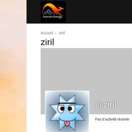
Australia-
Accueil
ziril
australie.com
ziril
@ziril
Pas d’activité récente