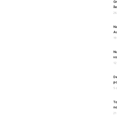
Gr
îl
26
Na
Au
19
Nu
vo
12
De
po
5 
To
no
21