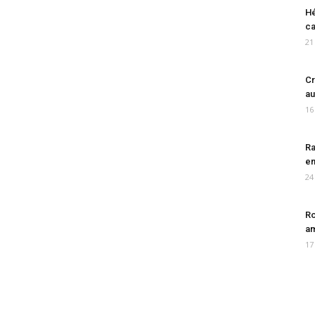
Hé
ca
21
Cr
au
16
Ra
en
24
Ro
am
17