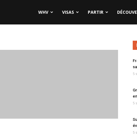
WHV
VISAS
PARTIR
DÉCOUVE
Fr
sa
5 
Gr
en
5 
Su
év
5 