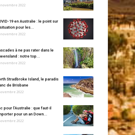
 novembre 2022
VID-19 en Australie : le point sur
 situation pour les...
 novembre 2022
scades à ne pas rater dans le
eensland : notre top...
 novembre 2022
rth Stradbroke Island, le paradis
anc de Brisbane
novembre 2022
c pour l’Australie : que faut-il
porter pour un an Down...
novembre 2022