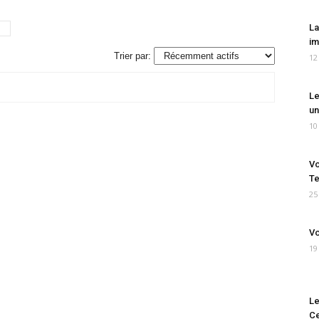
La
im
Trier par:
12
Le
un
10
Vo
Te
25
Vo
19
Le
Ce