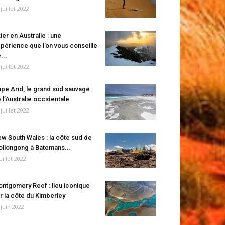
 juillet 2022
ier en Australie : une
périence que l’on vous conseille
...
 juillet 2022
pe Arid, le grand sud sauvage
 l’Australie occidentale
 juillet 2022
w South Wales : la côte sud de
llongong à Batemans...
juillet 2022
ntgomery Reef : lieu iconique
r la côte du Kimberley
 juin 2022