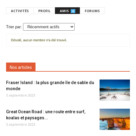
ACTIVITÉS
PROFIL
AMIS
FORUMS
0
Trier par:
Désolé, aucun membre n'a été trouvé.
Mes
amis
Nos articles
Fraser Island : la plus grande île de sable du
monde
5 septembre 2023
Great Ocean Road : une route entre surf,
koalas et paysages...
5 septembre 2023