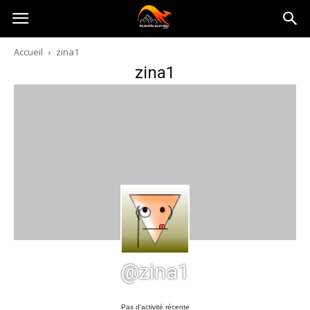
Australia-
Accueil
zina1
zina1
australie.com
@zina1
Pas d’activité récente