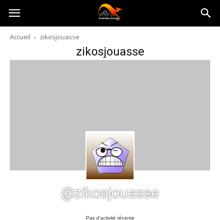
Australia-
Accueil
zikosjouasse
zikosjouasse
australie.com
@zikosjouasse
Pas d’activité récente