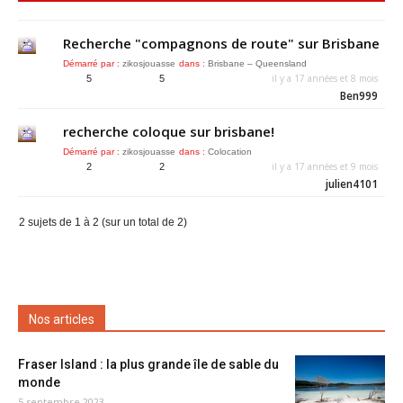
Recherche "compagnons de route" sur Brisbane
Démarré par :
zikosjouasse
dans :
Brisbane – Queensland
il y a 17 années et 8 mois
5
5
Ben999
recherche coloque sur brisbane!
Démarré par :
zikosjouasse
dans :
Colocation
il y a 17 années et 9 mois
2
2
julien4101
2 sujets de 1 à 2 (sur un total de 2)
Nos articles
Fraser Island : la plus grande île de sable du
monde
5 septembre 2023