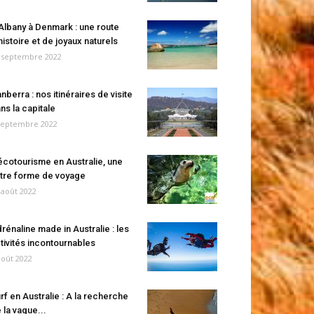
Albany à Denmark : une route
histoire et de joyaux naturels
 septembre 2022
nberra : nos itinéraires de visite
ns la capitale
septembre 2022
écotourisme en Australie, une
tre forme de voyage
 août 2022
rénaline made in Australie : les
tivités incontournables
août 2022
rf en Australie : A la recherche
 la vague...