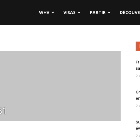
WHV
VISAS
PARTIR
DÉCOUVE
Fr
sa
5 
Gr
en
5 
81
Su
év
5 