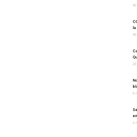
30
CO
la
30
Ca
Qu
23
No
bl
9 
Sa
em
2 