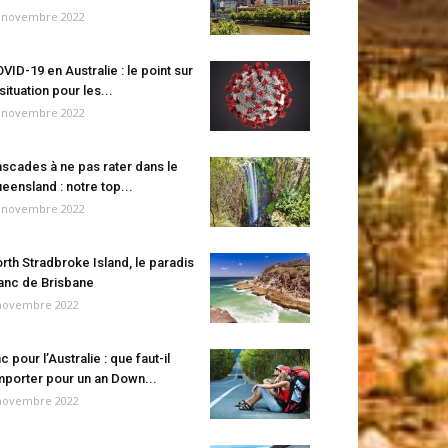
 novembre 2022
VID-19 en Australie : le point sur
 situation pour les...
 novembre 2022
scades à ne pas rater dans le
eensland : notre top...
 novembre 2022
rth Stradbroke Island, le paradis
anc de Brisbane
novembre 2022
c pour l’Australie : que faut-il
porter pour un an Down...
novembre 2022