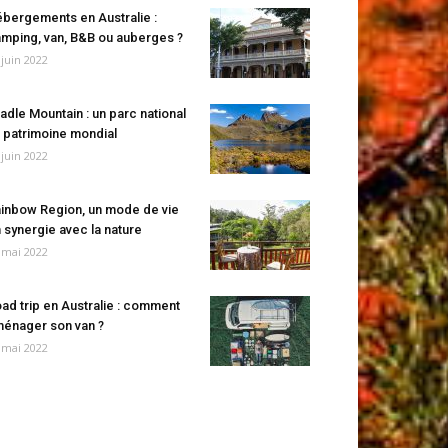
bergements en Australie :
mping, van, B&B ou auberges ?
 juin 2022
adle Mountain : un parc national
 patrimoine mondial
 juin 2022
inbow Region, un mode de vie
 synergie avec la nature
 mai 2022
ad trip en Australie : comment
énager son van ?
 mai 2022