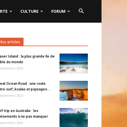
RTE
CULTURE
FORUM
Nos articles
aser Island : la plus grande île de
ble du monde
septembre 2023
eat Ocean Road : une route
tre surf, koalas et paysages...
septembre 2023
rf trip en Australie : les
énements à ne pas manquer
septembre 2023