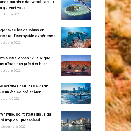
ande Barrière de Corail : les 10
es qui vont vous...
 octobre 2022
ger avec les dauphins en
stralie : l’incroyable expérience
 octobre 2022
its australiennes : 7 lieux que
us n’êtes pas prêt d’oublier...
 octobre 2022
s activités gratuites à Perth,
ur un été coloré et bien...
octobre 2022
wnsville, point stratégique du
rd tropical Queensland
 septembre 2022