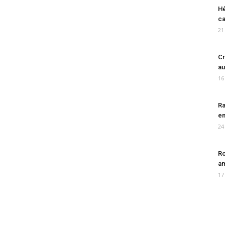
Hé
ca
21
Cr
au
16
Ra
en
24
Ro
am
17