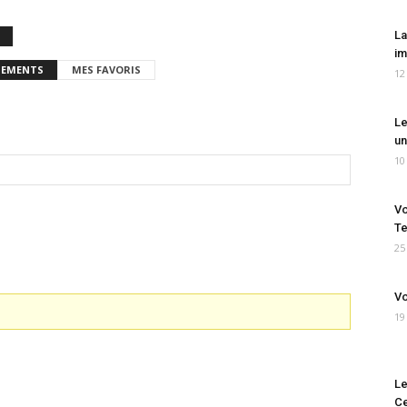
La
im
EMENTS
MES FAVORIS
12
Le
un
10
Vo
Te
25
Vo
19
Le
Ce