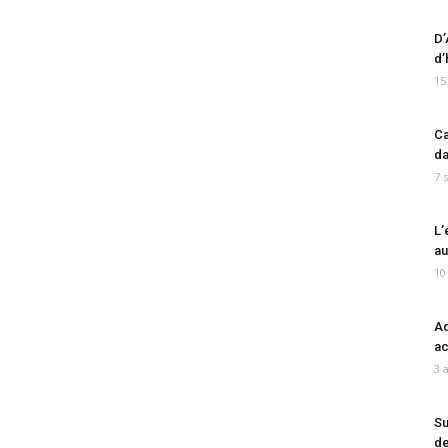
D’
d’
15
Ca
da
7 
L’
au
10
Ad
ac
3 
Su
de