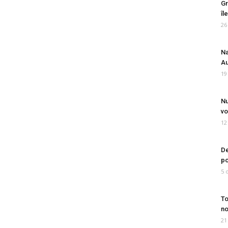
Gr
îl
26
Na
Au
19
Nu
vo
12
De
po
5 
To
no
21