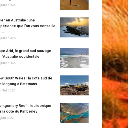
 juillet 2022
ier en Australie : une
périence que l’on vous conseille
...
 juillet 2022
pe Arid, le grand sud sauvage
 l’Australie occidentale
 juillet 2022
w South Wales : la côte sud de
llongong à Batemans...
juillet 2022
ntgomery Reef : lieu iconique
r la côte du Kimberley
 juin 2022