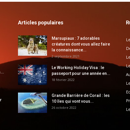
Articles populaires
R
Marsupiaux : 7 adorables
Le
créatures dont vous allez faire
Dé
la connaissance...
2 septembre 2021
Le
Le
Le Working Holiday Visa : le
...
passeport pour une année en...
Au
18 février 2022
Le
E
Grande Barrière de Corail : les
r
Pr
10 îles qui vont vous...
26 octobre 2022
Le