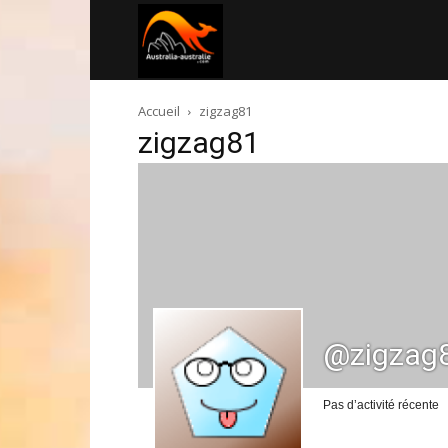
Australia-
Accueil
zigzag81
australie.com
zigzag81
@zigzag
Pas d’activité récente