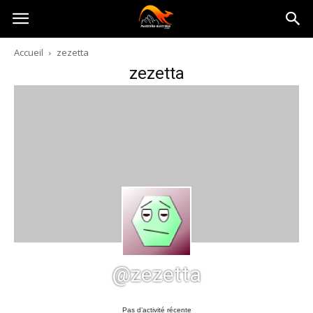
Australia-
Accueil
zezetta
zezetta
australie.com
@zezetta
Pas d’activité récente