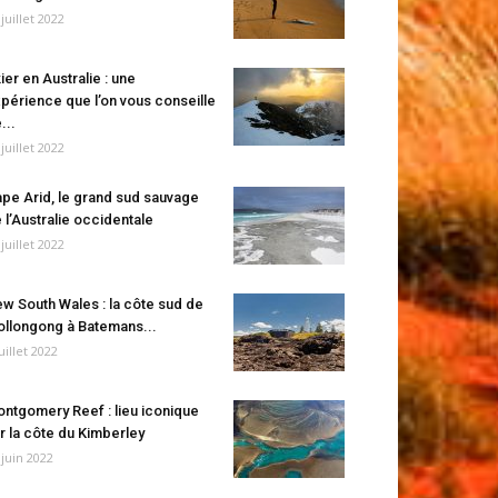
 juillet 2022
ier en Australie : une
périence que l’on vous conseille
...
 juillet 2022
pe Arid, le grand sud sauvage
 l’Australie occidentale
 juillet 2022
w South Wales : la côte sud de
llongong à Batemans...
juillet 2022
ntgomery Reef : lieu iconique
r la côte du Kimberley
 juin 2022