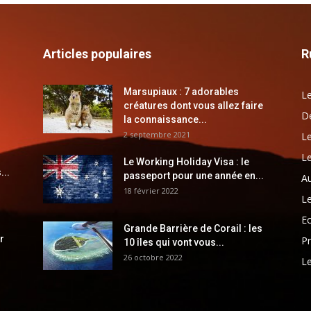
Articles populaires
R
Marsupiaux : 7 adorables
Le
créatures dont vous allez faire
Dé
la connaissance...
2 septembre 2021
Le
Le
Le Working Holiday Visa : le
...
passeport pour une année en...
Au
18 février 2022
Le
E
Grande Barrière de Corail : les
r
Pr
10 îles qui vont vous...
26 octobre 2022
Le