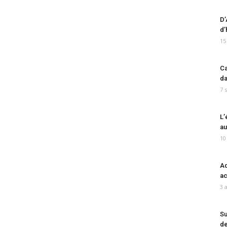
D’
d’
15
Ca
da
7 
L’
au
10
Ad
ac
3 
Su
de