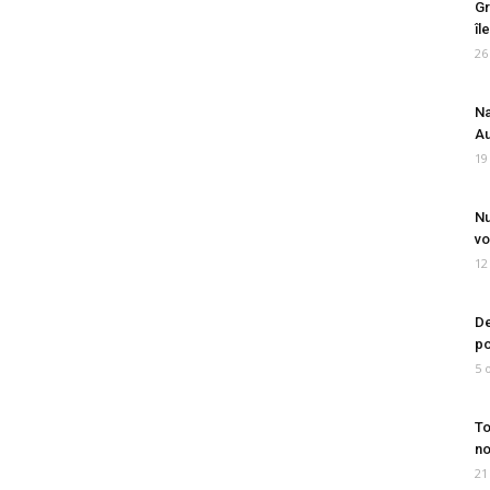
Gr
îl
26
Na
Au
19
Nu
vo
12
De
po
5 
To
no
21