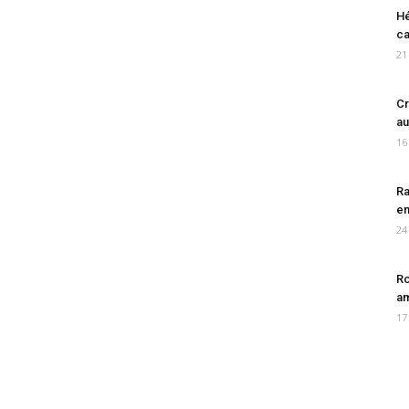
Hé
ca
21
Cr
au
16
Ra
en
24
Ro
am
17