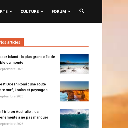
RTE
CULTURE
FORUM
Nos articles
aser Island : la plus grande île de
ble du monde
septembre 2023
eat Ocean Road : une route
tre surf, koalas et paysages...
septembre 2023
rf trip en Australie : les
énements à ne pas manquer
septembre 2023