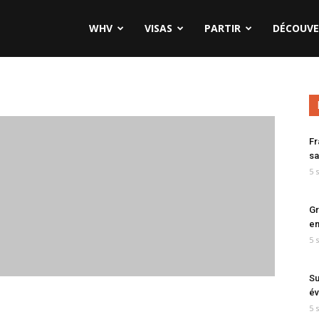
WHV
VISAS
PARTIR
DÉCOUVE
Fr
sa
5 
Gr
en
5 
Su
év
5 