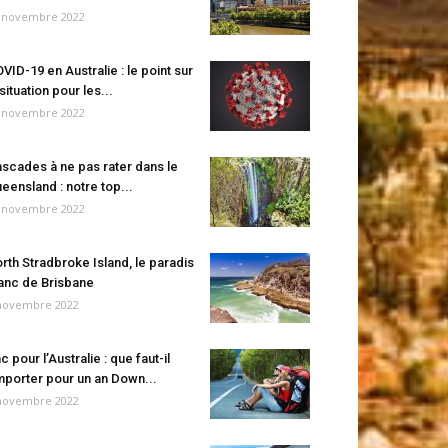
 novembre 2022
VID-19 en Australie : le point sur
 situation pour les...
 novembre 2022
scades à ne pas rater dans le
eensland : notre top...
 novembre 2022
rth Stradbroke Island, le paradis
anc de Brisbane
novembre 2022
c pour l’Australie : que faut-il
porter pour un an Down...
novembre 2022