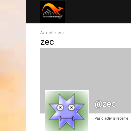
Australia-
Accueil
zec
australie.com
zec
@zec
Pas d’activité récente