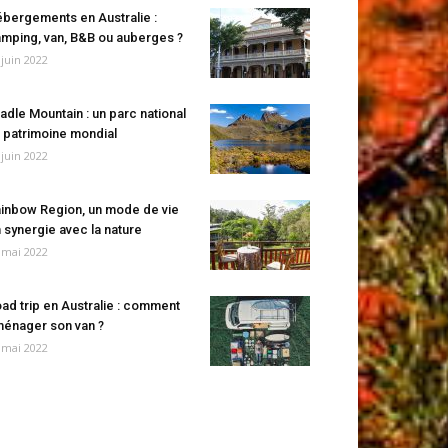
bergements en Australie :
mping, van, B&B ou auberges ?
 juin 2022
adle Mountain : un parc national
 patrimoine mondial
 juin 2022
inbow Region, un mode de vie
 synergie avec la nature
 mai 2022
ad trip en Australie : comment
énager son van ?
 mai 2022