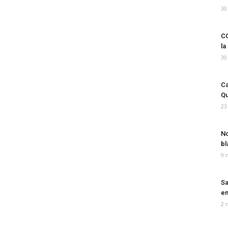
30
CO
la
30
Ca
Qu
23
No
bl
9 
Sa
em
2 