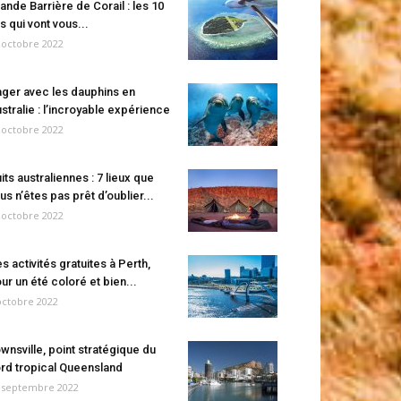
ande Barrière de Corail : les 10
es qui vont vous...
 octobre 2022
ger avec les dauphins en
stralie : l’incroyable expérience
 octobre 2022
its australiennes : 7 lieux que
us n’êtes pas prêt d’oublier...
 octobre 2022
s activités gratuites à Perth,
ur un été coloré et bien...
octobre 2022
wnsville, point stratégique du
rd tropical Queensland
 septembre 2022