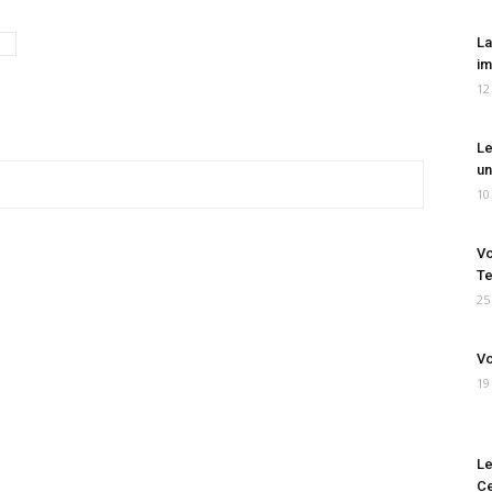
La
im
12
Le
un
10
Vo
Te
25
Vo
19
Le
Ce