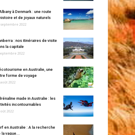
Albany à Denmark : une route
histoire et de joyaux naturels
 septembre 2022
nberra : nos itinéraires de visite
ns la capitale
septembre 2022
écotourisme en Australie, une
tre forme de voyage
 août 2022
rénaline made in Australie : les
tivités incontournables
août 2022
rf en Australie : A la recherche
 la vague...